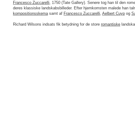
Francesco Zuccarelli
, 1750 (Tate Gallery). Senere tog han til den r
deres klassiske landskabsbilleder. Efter hjemkomsten malede han talri
kompositionsskema
samt af
Francesco Zuccarelli
,
Aelbert Cuyp
og
S
Richard Wilsons indsats fik betydning for de store
romantiske
landsk