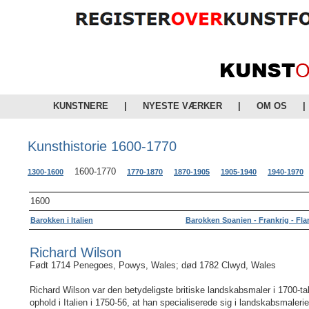
KUNSTNERE
|
NYESTE VÆRKER
|
OM OS
|
Kunsthistorie 1600-1770
1600-1770
1300-1600
1770-1870
1870-1905
1905-1940
1940-1970
1600
Barokken i Italien
Barokken Spanien - Frankrig - Fl
Richard Wilson
Født 1714 Penegoes, Powys, Wales; død 1782 Clwyd, Wales
Richard Wilson var den betydeligste britiske landskabsmaler i 1700-ta
ophold i Italien i 1750-56, at han specialiserede sig i landskabsmaleri