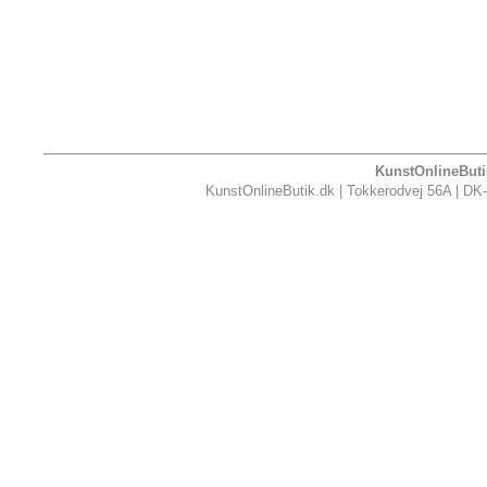
KunstOnlineButik
KunstOnlineButik.dk | Tokkerodvej 56A | DK-