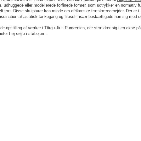
ene, udhuggede eller modellerede forfinede former, som udtrykker en normati
elt træ. Disse skulpturer kan minde om afrikanske træskærearbejder. Der er i
ascination af asiatisk tankegang og filosofi, især beskæftigede han sig med de
 opstilling af værker i Târgu-Jiu i Rumænien, der strækker sig i en akse på
ter høj søjle i støbejern.