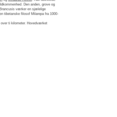
v fuldkommenhed. Den anden, grove og
 Brancusis værker en sjælelige
n tibetanske filosof Milarepa fra 1000-
 over ti kilometer. Hovedværket