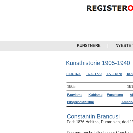
KUNSTNERE
|
NYESTE
Kunsthistorie 1905-1940
1300-1600
1600-1770
1770-1870
187
1905
19
Fauvisme
Kubisme
Futurisme
A
Ekspressionisme
Americ
Constantin Brancusi
Født 1876 Hobitza, Rumænien; død 1
Den rumænske billedhugger Constantin 