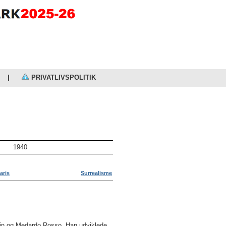
|
PRIVATLIVSPOLITIK
1940
aris
Surrealisme
in
og
Medardo Rosso
. Han udviklede