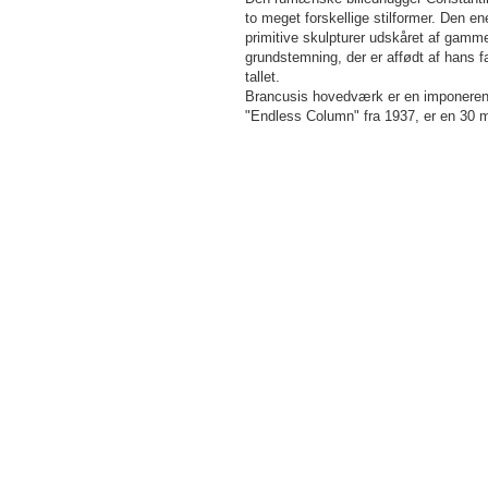
to meget forskellige stilformer. Den 
primitive skulpturer udskåret af gamm
grundstemning, der er affødt af hans f
tallet.
Brancusis hovedværk er en imponerende
"Endless Column" fra 1937, er en 30 me