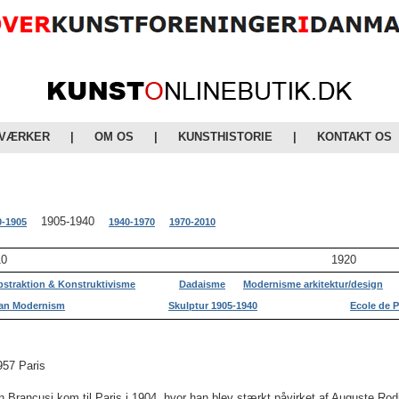
 VÆRKER
|
OM OS
|
KUNSTHISTORIE
|
KONTAKT OS
1905-1940
0-1905
1940-1970
1970-2010
10
1920
bstraktion & Konstruktivisme
Dadaisme
Modernisme arkitektur/design
an Modernism
Skulptur 1905-1940
Ecole de P
957 Paris
Brancusi kom til Paris i 1904, hvor han blev stærkt påvirket af
Auguste Rod