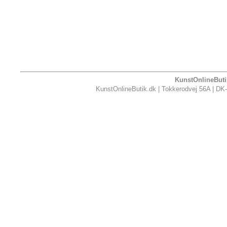
KunstOnlineButik
KunstOnlineButik.dk | Tokkerodvej 56A | DK-