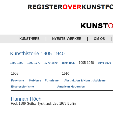
KUNSTNERE
|
NYESTE VÆRKER
|
OM OS
|
Kunsthistorie 1905-1940
1905-1940
1300-1600
1600-1770
1770-1870
1870-1905
1940-1970
1905
1910
Fauvisme
Kubisme
Futurisme
Abstraktion & Konstruktivisme
Ekspressionisme
American Modernism
Hannah Höch
Født 1889 Gotha, Tyskland; død 1978 Berlin