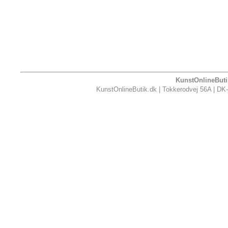
KunstOnlineButik
KunstOnlineButik.dk | Tokkerodvej 56A | DK-