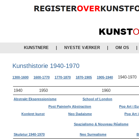
KUNSTNERE
|
NYESTE VÆRKER
|
OM OS
|
Kunsthistorie 1940-1970
1940-1970
1300-1600
1600-1770
1770-1870
1870-1905
1905-1940
1940
1950
1960
Abstrakt Ekspressionisme
School of London
Post Painterly Abstraction
Pop Art i E
Konkret kunst
Neo Dadaisme
Pop Art 
Spazialismo & Nouveau Réalisme
Skulptur 1940-1970
Neo Surrealisme
B