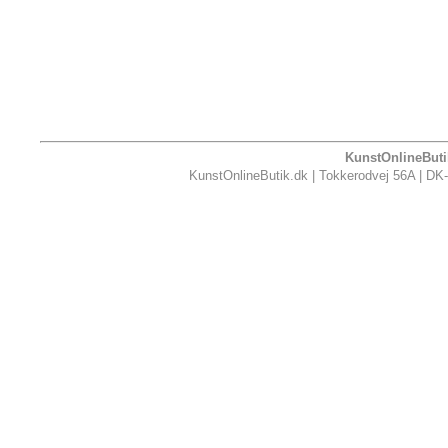
KunstOnlineButik
KunstOnlineButik.dk | Tokkerodvej 56A | DK-