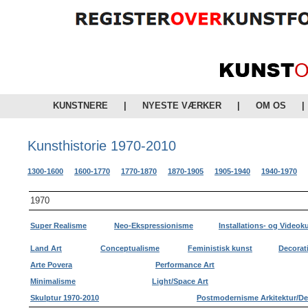
KUNSTNERE
|
NYESTE VÆRKER
|
OM OS
|
Kunsthistorie 1970-2010
1300-1600
1600-1770
1770-1870
1870-1905
1905-1940
1940-1970
1970
Super Realisme
Neo-Ekspressionisme
Installations- og Videok
Land Art
Conceptualisme
Feministisk kunst
Decorati
Arte Povera
Performance Art
Minimalisme
Light/Space Art
Skulptur 1970-2010
Postmodernisme Arkitektur/De