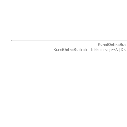
KunstOnlineButik
KunstOnlineButik.dk | Tokkerodvej 56A | DK-