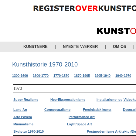
KUNSTNERE
|
NYESTE VÆRKER
|
OM OS
|
Kunsthistorie 1970-2010
1300-1600
1600-1770
1770-1870
1870-1905
1905-1940
1940-1970
1970
Super Realisme
Neo-Ekspressionisme
Installations- og Videok
Land Art
Conceptualisme
Feministisk kunst
Decorati
Arte Povera
Performance Art
Minimalisme
Light/Space Art
Skulptur 1970-2010
Postmodernisme Arkitektur/De