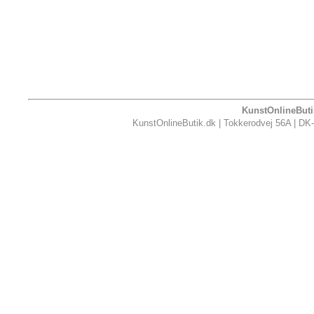
KunstOnlineButik
KunstOnlineButik.dk | Tokkerodvej 56A | DK-