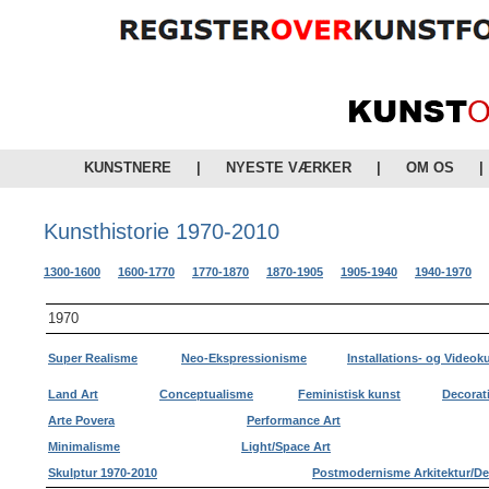
KUNSTNERE
|
NYESTE VÆRKER
|
OM OS
|
Kunsthistorie 1970-2010
1300-1600
1600-1770
1770-1870
1870-1905
1905-1940
1940-1970
1970
Super Realisme
Neo-Ekspressionisme
Installations- og Videok
Land Art
Conceptualisme
Feministisk kunst
Decorati
Arte Povera
Performance Art
Minimalisme
Light/Space Art
Skulptur 1970-2010
Postmodernisme Arkitektur/De