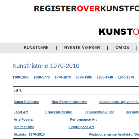
KUNSTNERE
|
NYESTE VÆRKER
|
OM OS
|
Kunsthistorie 1970-2010
1300-1600
1600-1770
1770-1870
1870-1905
1905-1940
1940-1970
1970
Super Realisme
Neo-Ekspressionisme
Installations- og Videok
Land Art
Conceptualisme
Feministisk kunst
Decorati
Arte Povera
Performance Art
Minimalisme
Light/Space Art
Skulptur 1970-2010
Postmodernisme Arkitektur/De