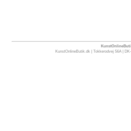
KunstOnlineButik
KunstOnlineButik.dk | Tokkerodvej 56A | DK-