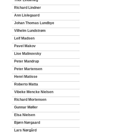
Thor Lindeneg
Richard Lindner
Ann Lislegaard
Johan Thomas Lundbye
Vilhelm Lundstrøm
Leif Madsen
Pavel Makov
Lise Malinovsky
Peter Mandrup
Peter Martensen
Henri Matisse
Roberto Matta
Vibeke Mencke Nielsen
Richard Mortensen
Gunnar Møller
Elsa Nielsen
Bjørn Nørgaard
Lars Nørgård