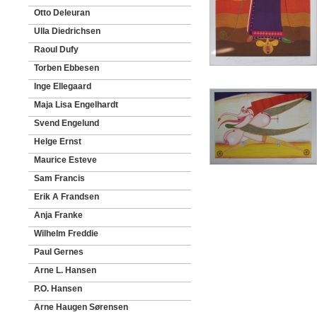
Otto Deleuran
Ulla Diedrichsen
Raoul Dufy
Torben Ebbesen
Inge Ellegaard
Maja Lisa Engelhardt
Svend Engelund
Helge Ernst
Maurice Esteve
Sam Francis
Erik A Frandsen
Anja Franke
Wilhelm Freddie
Paul Gernes
Arne L. Hansen
P.O. Hansen
Arne Haugen Sørensen