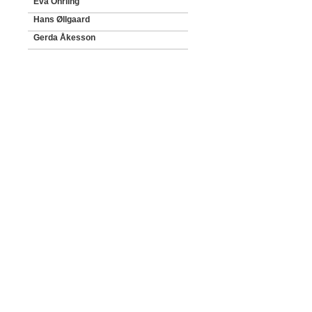
Eva Öhrling
Hans Øllgaard
Gerda Åkesson