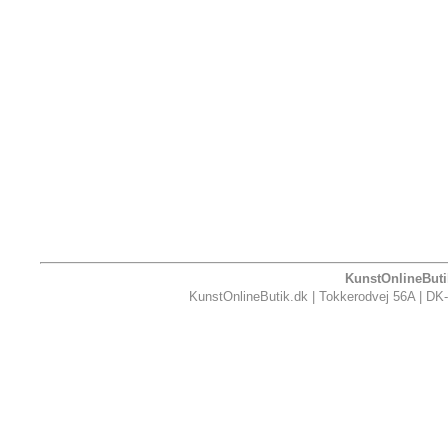
KunstOnlineButik
KunstOnlineButik.dk | Tokkerodvej 56A | DK-