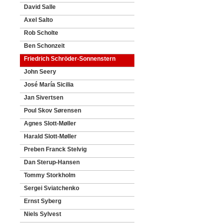
David Salle
Axel Salto
Rob Scholte
Ben Schonzeit
Friedrich Schröder-Sonnenstern
John Seery
José María Sicilia
Jan Sivertsen
Poul Skov Sørensen
Agnes Slott-Møller
Harald Slott-Møller
Preben Franck Stelvig
Dan Sterup-Hansen
Tommy Storkholm
Sergei Sviatchenko
Ernst Syberg
Niels Sylvest