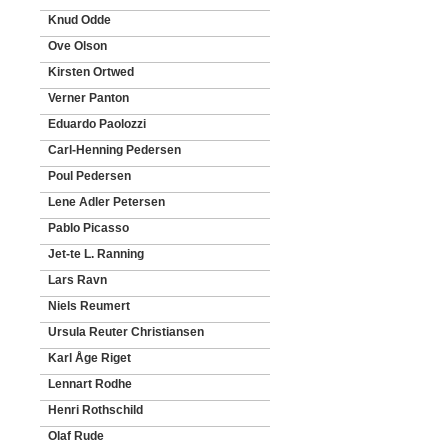
Knud Odde
Ove Olson
Kirsten Ortwed
Verner Panton
Eduardo Paolozzi
Carl-Henning Pedersen
Poul Pedersen
Lene Adler Petersen
Pablo Picasso
Jet-te L. Ranning
Lars Ravn
Niels Reumert
Ursula Reuter Christiansen
Karl Åge Riget
Lennart Rodhe
Henri Rothschild
Olaf Rude