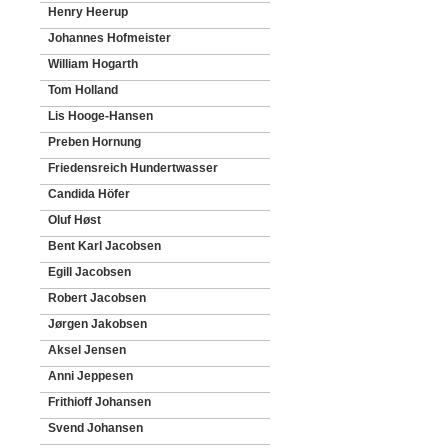
Henry Heerup
Johannes Hofmeister
William Hogarth
Tom Holland
Lis Hooge-Hansen
Preben Hornung
Friedensreich Hundertwasser
Candida Höfer
Oluf Høst
Bent Karl Jacobsen
Egill Jacobsen
Robert Jacobsen
Jørgen Jakobsen
Aksel Jensen
Anni Jeppesen
Frithioff Johansen
Svend Johansen