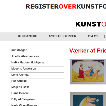
KUNSTNERE
|
NYESTE VÆRKER
|
OM OS
|
Værker af Fr
kunstbøger
Anette Abrahamsson
Helka Hautamäki Agerup
Mogens Andersen
Lone Arendal
Per Arnoldi
Mogens Balle
Hans Bendix
Billy Al Bengston
Niels Viggo Bentzon