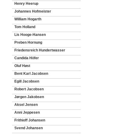
Henry Heerup
Johannes Hofmeister
William Hogarth
Tom Holland
Lis Hooge-Hansen
Preben Hornung
Friedensreich Hundertwasser
Candida Höfer
Oluf Høst
Bent Karl Jacobsen
Egill Jacobsen
Robert Jacobsen
Jørgen Jakobsen
Aksel Jensen
Anni Jeppesen
Frithioff Johansen
Svend Johansen