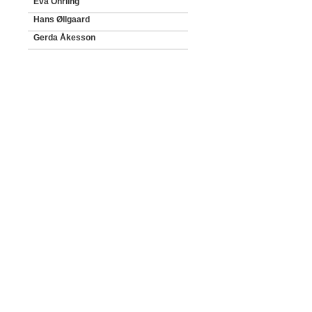
Eva Öhrling
Hans Øllgaard
Gerda Åkesson