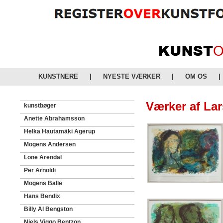
KUNSTNERE
|
NYESTE VÆRKER
|
OM OS
|
Værker af La
kunstbøger
Anette Abrahamsson
Helka Hautamäki Agerup
Mogens Andersen
Lone Arendal
Per Arnoldi
Mogens Balle
Hans Bendix
Billy Al Bengston
Niels Viggo Bentzon