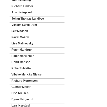
Thor Lindeneg
Richard Lindner
Ann Lislegaard
Johan Thomas Lundbye
Vilhelm Lundstrøm
Leif Madsen
Pavel Makov
Lise Malinovsky
Peter Mandrup
Peter Martensen
Henri Matisse
Roberto Matta
Vibeke Mencke Nielsen
Richard Mortensen
Gunnar Møller
Elsa Nielsen
Bjørn Nørgaard
Lars Nørgård