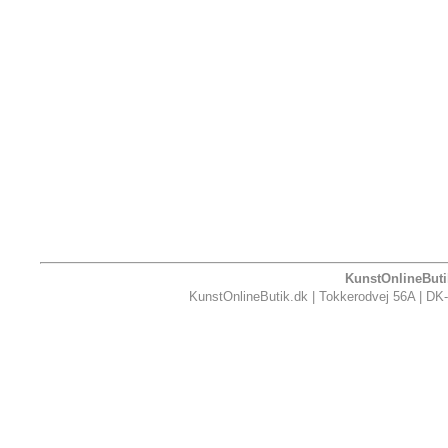
KunstOnlineButik
KunstOnlineButik.dk | Tokkerodvej 56A | DK-