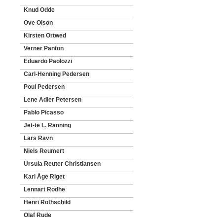
Knud Odde
Ove Olson
Kirsten Ortwed
Verner Panton
Eduardo Paolozzi
Carl-Henning Pedersen
Poul Pedersen
Lene Adler Petersen
Pablo Picasso
Jet-te L. Ranning
Lars Ravn
Niels Reumert
Ursula Reuter Christiansen
Karl Åge Riget
Lennart Rodhe
Henri Rothschild
Olaf Rude