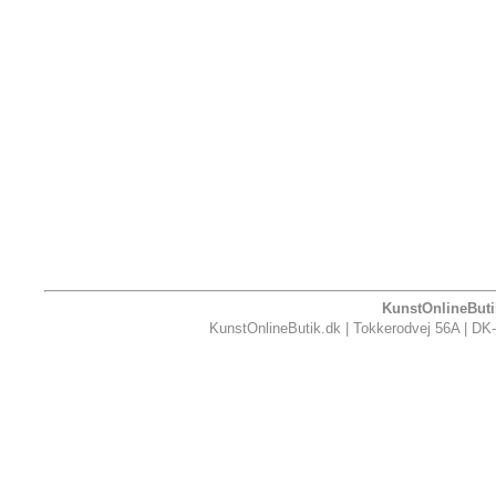
KunstOnlineButik
KunstOnlineButik.dk | Tokkerodvej 56A | DK-