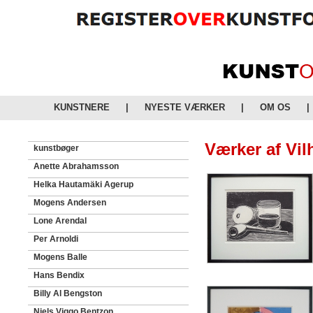
KUNSTNERE
|
NYESTE VÆRKER
|
OM OS
|
Værker af Vi
kunstbøger
Anette Abrahamsson
Helka Hautamäki Agerup
Mogens Andersen
Lone Arendal
Per Arnoldi
Mogens Balle
Hans Bendix
Billy Al Bengston
Niels Viggo Bentzon