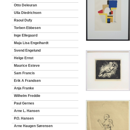
Otto Deleuran
Ulla Diedrichsen
Raoul Dufy
Torben Ebbesen
Inge Ellegaard
Maja Lisa Engelhardt
Svend Engelund
Helge Ernst
Maurice Esteve
Sam Francis
Erik A Frandsen
Anja Franke
Wilhelm Freddie
Paul Gernes
Arne L. Hansen
P.O. Hansen
Arne Haugen Sørensen