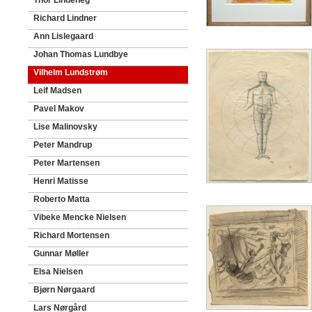
Thor Lindeneg
Richard Lindner
Ann Lislegaard
Johan Thomas Lundbye
Vilhelm Lundstrøm
Leif Madsen
Pavel Makov
Lise Malinovsky
Peter Mandrup
Peter Martensen
Henri Matisse
Roberto Matta
Vibeke Mencke Nielsen
Richard Mortensen
Gunnar Møller
Elsa Nielsen
Bjørn Nørgaard
Lars Nørgård