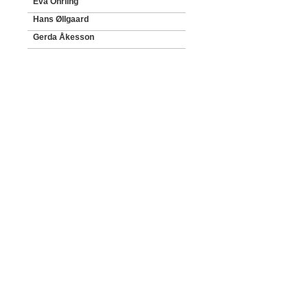
Eva Öhrling
Hans Øllgaard
Gerda Åkesson