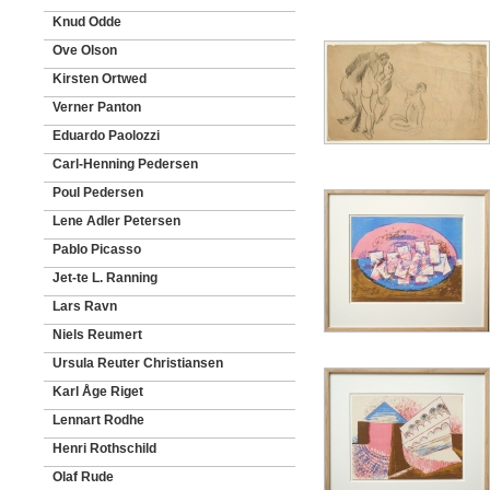
Knud Odde
Ove Olson
Kirsten Ortwed
Verner Panton
Eduardo Paolozzi
Carl-Henning Pedersen
Poul Pedersen
Lene Adler Petersen
Pablo Picasso
Jet-te L. Ranning
Lars Ravn
Niels Reumert
Ursula Reuter Christiansen
Karl Åge Riget
Lennart Rodhe
Henri Rothschild
Olaf Rude