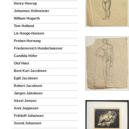
Henry Heerup
Johannes Hofmeister
William Hogarth
Tom Holland
Lis Hooge-Hansen
Preben Hornung
Friedensreich Hundertwasser
Candida Höfer
Oluf Høst
Bent Karl Jacobsen
Egill Jacobsen
Robert Jacobsen
Jørgen Jakobsen
Aksel Jensen
Anni Jeppesen
Frithioff Johansen
Svend Johansen