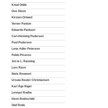
Knud Odde
Ove Olson
Kirsten Ortwed
Verner Panton
Eduardo Paolozzi
Carl-Henning Pedersen
Poul Pedersen
Lene Adler Petersen
Pablo Picasso
Jet-te L. Ranning
Lars Ravn
Niels Reumert
Ursula Reuter Christiansen
Karl Åge Riget
Lennart Rodhe
Henri Rothschild
Olaf Rude