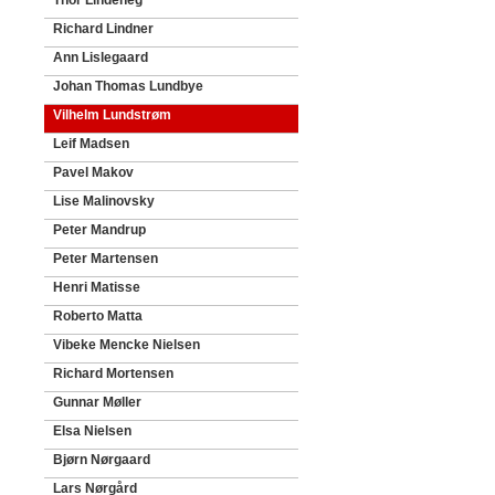
Thor Lindeneg
Richard Lindner
Ann Lislegaard
Johan Thomas Lundbye
Vilhelm Lundstrøm
Leif Madsen
Pavel Makov
Lise Malinovsky
Peter Mandrup
Peter Martensen
Henri Matisse
Roberto Matta
Vibeke Mencke Nielsen
Richard Mortensen
Gunnar Møller
Elsa Nielsen
Bjørn Nørgaard
Lars Nørgård