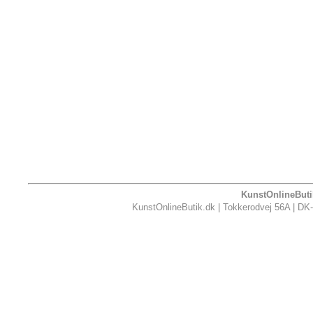
KunstOnlineButik
KunstOnlineButik.dk | Tokkerodvej 56A | DK-