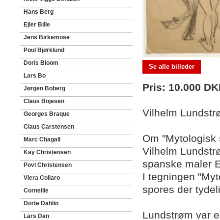
Hans Berg
Ejler Bille
Jens Birkemose
Poul Bjørklund
Doris Bloom
Se alle billeder
Lars Bo
Pris: 10.000 D
Jørgen Boberg
Claus Bojesen
Vilhelm Lundstr
Georges Braque
Claus Carstensen
Om "Mytologisk 
Marc Chagall
Vilhelm Lundstr
Kay Christensen
spanske maler E
Povl Christensen
I tegningen "Myt
Viera Collaro
spores der tydeli
Corneille
Dorte Dahlin
Lundstrøm var en
Lars Dan