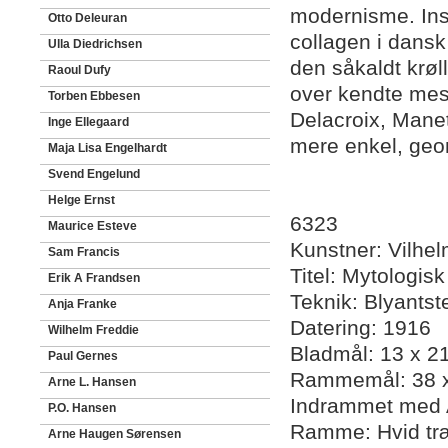
modernisme. Insp
Otto Deleuran
collagen i dansk
Ulla Diedrichsen
den såkaldt krøl
Raoul Dufy
over kendte mes
Torben Ebbesen
Delacroix, Mane
Inge Ellegaard
mere enkel, geom
Maja Lisa Engelhardt
Svend Engelund
Helge Ernst
6323
Maurice Esteve
Kunstner: Vilhe
Sam Francis
Titel: Mytologis
Erik A Frandsen
Teknik: Blyantst
Anja Franke
Datering: 1916
Wilhelm Freddie
Bladmål: 13 x 2
Paul Gernes
Rammemål: 38 x
Arne L. Hansen
Indrammet med 
P.O. Hansen
Ramme: Hvid træ
Arne Haugen Sørensen