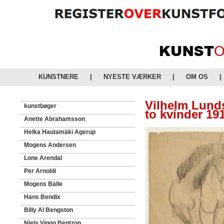
KUNSTNERE
|
NYESTE VÆRKER
|
OM OS
|
Vilhelm Lund
kunstbøger
to kvinder 19
Anette Abrahamsson
Helka Hautamäki Agerup
Mogens Andersen
Lone Arendal
Per Arnoldi
Mogens Balle
Hans Bendix
Billy Al Bengston
Niels Viggo Bentzon