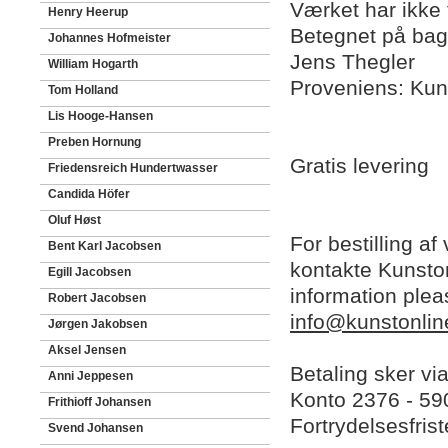
Værket har ikke 
Henry Heerup
Betegnet på bags
Johannes Hofmeister
Jens Thegler
William Hogarth
Proveniens: Kun
Tom Holland
Lis Hooge-Hansen
Preben Hornung
Gratis levering
Friedensreich Hundertwasser
Candida Höfer
Oluf Høst
For bestilling af
Bent Karl Jacobsen
kontakte Kunston
Egill Jacobsen
information plea
Robert Jacobsen
info@kunstonlin
Jørgen Jakobsen
Aksel Jensen
Betaling sker vi
Anni Jeppesen
Konto 2376 - 5
Frithioff Johansen
Fortrydelsesfris
Svend Johansen