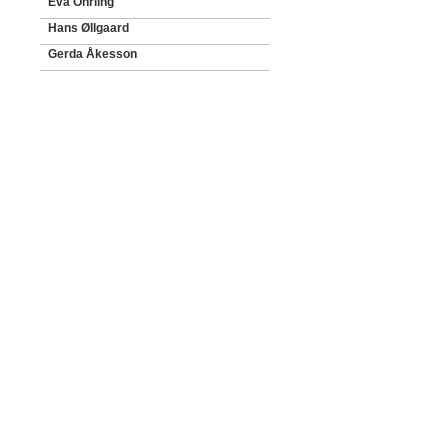
Eva Öhrling
Hans Øllgaard
Gerda Åkesson