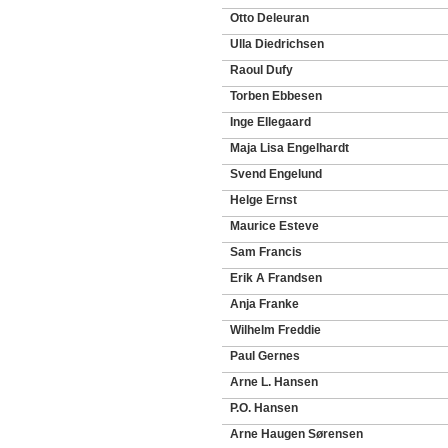
Otto Deleuran
Ulla Diedrichsen
Raoul Dufy
Torben Ebbesen
Inge Ellegaard
Maja Lisa Engelhardt
Svend Engelund
Helge Ernst
Maurice Esteve
Sam Francis
Erik A Frandsen
Anja Franke
Wilhelm Freddie
Paul Gernes
Arne L. Hansen
P.O. Hansen
Arne Haugen Sørensen