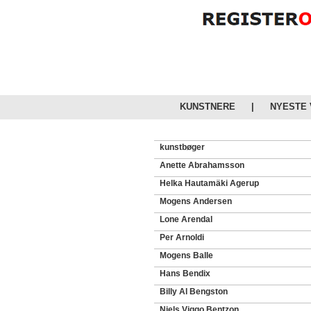
KUNSTNERE
|
NYESTE
kunstbøger
Anette Abrahamsson
Helka Hautamäki Agerup
Mogens Andersen
Lone Arendal
Per Arnoldi
Mogens Balle
Hans Bendix
Billy Al Bengston
Niels Viggo Bentzon