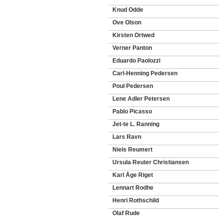
Knud Odde
Ove Olson
Kirsten Ortwed
Verner Panton
Eduardo Paolozzi
Carl-Henning Pedersen
Poul Pedersen
Lene Adler Petersen
Pablo Picasso
Jet-te L. Ranning
Lars Ravn
Niels Reumert
Ursula Reuter Christiansen
Karl Åge Riget
Lennart Rodhe
Henri Rothschild
Olaf Rude