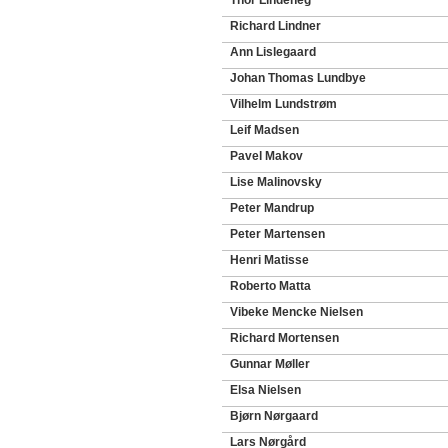
Thor Lindeneg
Richard Lindner
Ann Lislegaard
Johan Thomas Lundbye
Vilhelm Lundstrøm
Leif Madsen
Pavel Makov
Lise Malinovsky
Peter Mandrup
Peter Martensen
Henri Matisse
Roberto Matta
Vibeke Mencke Nielsen
Richard Mortensen
Gunnar Møller
Elsa Nielsen
Bjørn Nørgaard
Lars Nørgård