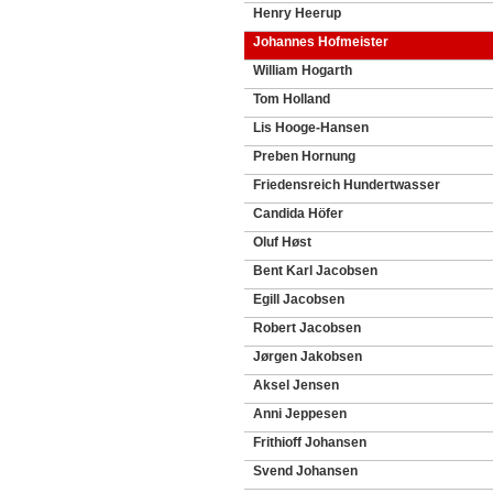
Henry Heerup
Johannes Hofmeister
William Hogarth
Tom Holland
Lis Hooge-Hansen
Preben Hornung
Friedensreich Hundertwasser
Candida Höfer
Oluf Høst
Bent Karl Jacobsen
Egill Jacobsen
Robert Jacobsen
Jørgen Jakobsen
Aksel Jensen
Anni Jeppesen
Frithioff Johansen
Svend Johansen