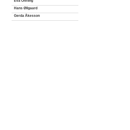
Eva Öhrling
Hans Øllgaard
Gerda Åkesson