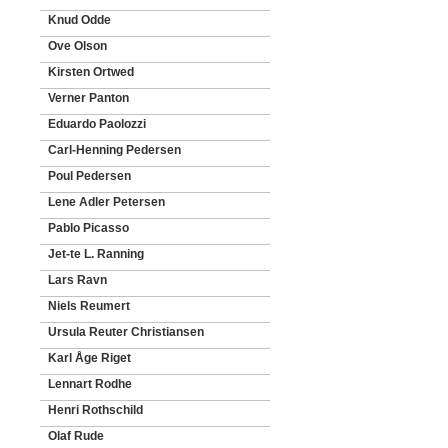
Knud Odde
Ove Olson
Kirsten Ortwed
Verner Panton
Eduardo Paolozzi
Carl-Henning Pedersen
Poul Pedersen
Lene Adler Petersen
Pablo Picasso
Jet-te L. Ranning
Lars Ravn
Niels Reumert
Ursula Reuter Christiansen
Karl Åge Riget
Lennart Rodhe
Henri Rothschild
Olaf Rude