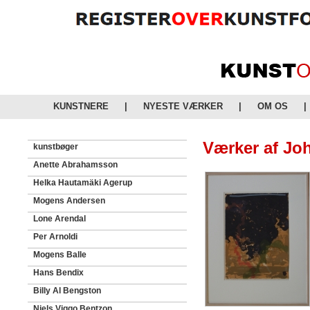
KUNSTNERE
|
NYESTE VÆRKER
|
OM OS
|
Værker af Jo
kunstbøger
Anette Abrahamsson
Helka Hautamäki Agerup
Mogens Andersen
Lone Arendal
Per Arnoldi
Mogens Balle
Hans Bendix
Billy Al Bengston
Niels Viggo Bentzon