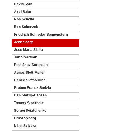
David Salle
Axel Salto
Rob Scholte
Ben Schonzeit
Friedrich Schröder-Sonnenstern
John Seery
José María Sicilia
Jan Sivertsen
Poul Skov Sørensen
Agnes Slott-Møller
Harald Slott-Møller
Preben Franck Stelvig
Dan Sterup-Hansen
Tommy Storkholm
Sergei Sviatchenko
Ernst Syberg
Niels Sylvest