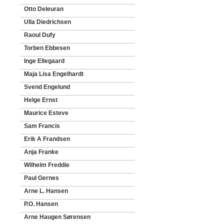
Otto Deleuran
Ulla Diedrichsen
Raoul Dufy
Torben Ebbesen
Inge Ellegaard
Maja Lisa Engelhardt
Svend Engelund
Helge Ernst
Maurice Esteve
Sam Francis
Erik A Frandsen
Anja Franke
Wilhelm Freddie
Paul Gernes
Arne L. Hansen
P.O. Hansen
Arne Haugen Sørensen