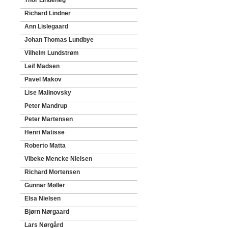
Thor Lindeneg
Richard Lindner
Ann Lislegaard
Johan Thomas Lundbye
Vilhelm Lundstrøm
Leif Madsen
Pavel Makov
Lise Malinovsky
Peter Mandrup
Peter Martensen
Henri Matisse
Roberto Matta
Vibeke Mencke Nielsen
Richard Mortensen
Gunnar Møller
Elsa Nielsen
Bjørn Nørgaard
Lars Nørgård