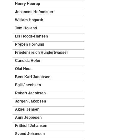
Henry Heerup
Johannes Hofmeister
William Hogarth
Tom Holland
Lis Hooge-Hansen
Preben Hornung
Friedensreich Hundertwasser
Candida Höfer
Oluf Høst
Bent Karl Jacobsen
Egill Jacobsen
Robert Jacobsen
Jørgen Jakobsen
Aksel Jensen
Anni Jeppesen
Frithioff Johansen
Svend Johansen