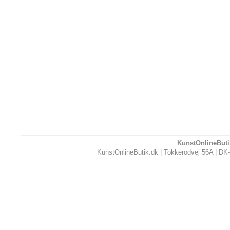
KunstOnlineButik
KunstOnlineButik.dk | Tokkerodvej 56A | DK-