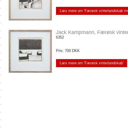
Læs mere om 'Færøsk vinterlandskab med
Jack Kampmann, Færøsk vinte
6352
Pris: 700 DKK
Læs mere om 'Færøsk vinterlandskab'