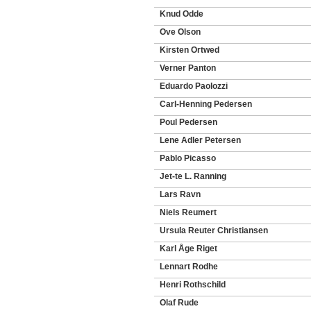
Knud Odde
Ove Olson
Kirsten Ortwed
Verner Panton
Eduardo Paolozzi
Carl-Henning Pedersen
Poul Pedersen
Lene Adler Petersen
Pablo Picasso
Jet-te L. Ranning
Lars Ravn
Niels Reumert
Ursula Reuter Christiansen
Karl Åge Riget
Lennart Rodhe
Henri Rothschild
Olaf Rude