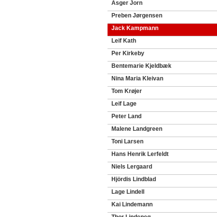
Asger Jorn
Preben Jørgensen
Jack Kampmann
Leif Kath
Per Kirkeby
Bentemarie Kjeldbæk
Nina Maria Kleivan
Tom Krøjer
Leif Lage
Peter Land
Malene Landgreen
Toni Larsen
Hans Henrik Lerfeldt
Niels Lergaard
Hjördis Lindblad
Lage Lindell
Kai Lindemann