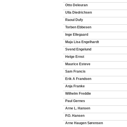
Otto Deleuran
Ulla Diedrichsen
Raoul Dufy
Torben Ebbesen
Inge Ellegaard
Maja Lisa Engelhardt
Svend Engelund
Helge Ernst
Maurice Esteve
Sam Francis
Erik A Frandsen
Anja Franke
Wilhelm Freddie
Paul Gernes
Arne L. Hansen
P.O. Hansen
Arne Haugen Sørensen