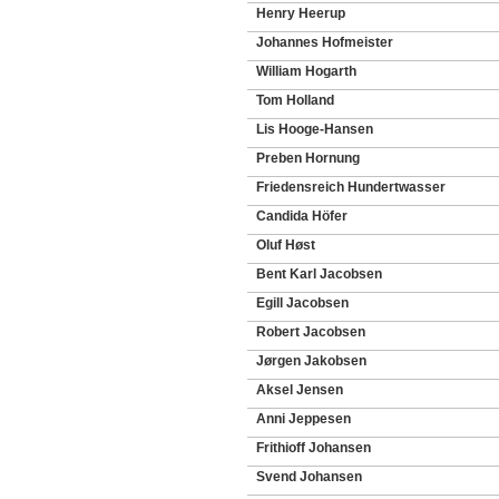
Henry Heerup
Johannes Hofmeister
William Hogarth
Tom Holland
Lis Hooge-Hansen
Preben Hornung
Friedensreich Hundertwasser
Candida Höfer
Oluf Høst
Bent Karl Jacobsen
Egill Jacobsen
Robert Jacobsen
Jørgen Jakobsen
Aksel Jensen
Anni Jeppesen
Frithioff Johansen
Svend Johansen