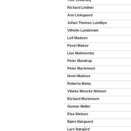
Thor Lindeneg
Richard Lindner
Ann Lislegaard
Johan Thomas Lundbye
Vilhelm Lundstrøm
Leif Madsen
Pavel Makov
Lise Malinovsky
Peter Mandrup
Peter Martensen
Henri Matisse
Roberto Matta
Vibeke Mencke Nielsen
Richard Mortensen
Gunnar Møller
Elsa Nielsen
Bjørn Nørgaard
Lars Nørgård