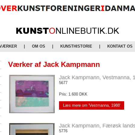
 VÆRKER
|
OM OS
|
KUNSTHISTORIE
|
KONTAKT OS
Værker af Jack Kampmann
Jack Kampmann, Vestmanna, 
5677
Pris: 1.600 DKK
Læs mere om 'Vestmanna, 1988'
Jack Kampmann, Færøsk lands
5776