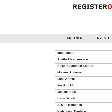
KUNSTNERE
|
NYESTE
kunstbøger
Anette Abrahamsson
Helka Hautamäki Agerup
Mogens Andersen
Lone Arendal
Per Arnoldi
Mogens Balle
Hans Bendix
Billy Al Bengston
Niels Viggo Bentzon