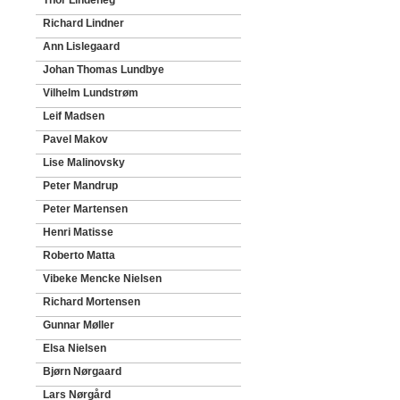
Thor Lindeneg
Richard Lindner
Ann Lislegaard
Johan Thomas Lundbye
Vilhelm Lundstrøm
Leif Madsen
Pavel Makov
Lise Malinovsky
Peter Mandrup
Peter Martensen
Henri Matisse
Roberto Matta
Vibeke Mencke Nielsen
Richard Mortensen
Gunnar Møller
Elsa Nielsen
Bjørn Nørgaard
Lars Nørgård