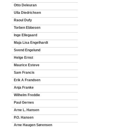
Otto Deleuran
Ulla Diedrichsen
Raoul Dufy
Torben Ebbesen
Inge Ellegaard
Maja Lisa Engelhardt
Svend Engelund
Helge Ernst
Maurice Esteve
Sam Francis
Erik A Frandsen
Anja Franke
Wilhelm Freddie
Paul Gernes
Arne L. Hansen
P.O. Hansen
Arne Haugen Sørensen