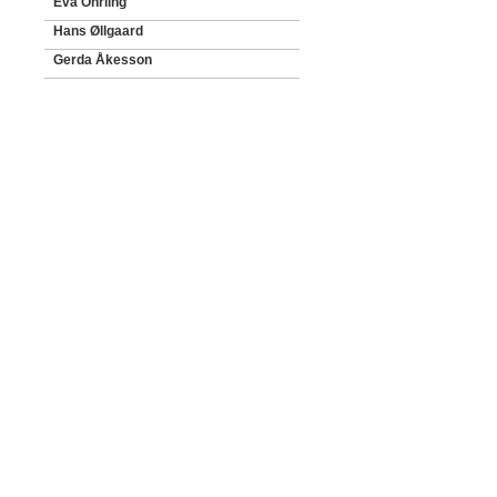
Eva Öhrling
Hans Øllgaard
Gerda Åkesson