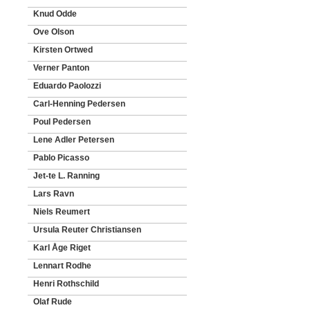
Knud Odde
Ove Olson
Kirsten Ortwed
Verner Panton
Eduardo Paolozzi
Carl-Henning Pedersen
Poul Pedersen
Lene Adler Petersen
Pablo Picasso
Jet-te L. Ranning
Lars Ravn
Niels Reumert
Ursula Reuter Christiansen
Karl Åge Riget
Lennart Rodhe
Henri Rothschild
Olaf Rude