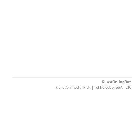
KunstOnlineButik
KunstOnlineButik.dk | Tokkerodvej 56A | DK-