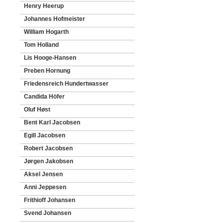
Henry Heerup
Johannes Hofmeister
William Hogarth
Tom Holland
Lis Hooge-Hansen
Preben Hornung
Friedensreich Hundertwasser
Candida Höfer
Oluf Høst
Bent Karl Jacobsen
Egill Jacobsen
Robert Jacobsen
Jørgen Jakobsen
Aksel Jensen
Anni Jeppesen
Frithioff Johansen
Svend Johansen