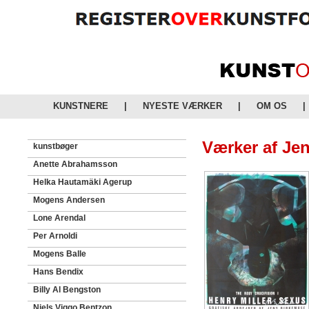
KUNSTNERE
|
NYESTE VÆRKER
|
OM OS
|
Værker af Je
kunstbøger
Anette Abrahamsson
Helka Hautamäki Agerup
Mogens Andersen
Lone Arendal
Per Arnoldi
Mogens Balle
Hans Bendix
Billy Al Bengston
Niels Viggo Bentzon