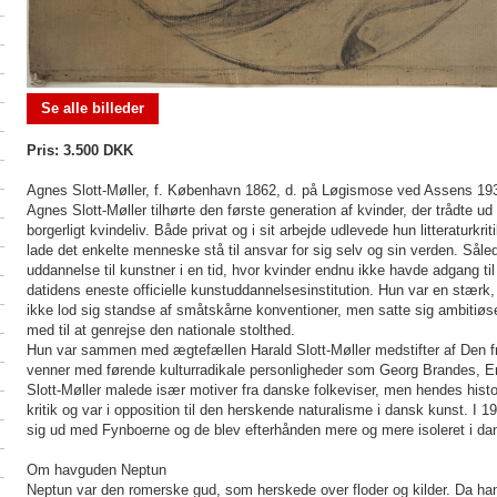
Se alle billeder
Pris: 3.500 DKK
Agnes Slott-Møller, f. København 1862, d. på Løgismose ved Assens 19
Agnes Slott-Møller tilhørte den første generation af kvinder, der trådte u
borgerligt kvindeliv. Både privat og i sit arbejde udlevede hun litteraturk
lade det enkelte menneske stå til ansvar for sig selv og sin verden. Sål
uddannelse til kunstner i en tid, hvor kvinder endnu ikke havde adgang 
datidens eneste officielle kunstuddannelsesinstitution. Hun var en stærk, 
ikke lod sig standse af småtskårne konventioner, men satte sig ambitiøs
med til at genrejse den nationale stolthed.
Hun var sammen med ægtefællen Harald Slott-Møller medstifter af Den fri
venner med førende kulturradikale personligheder som Georg Brandes, 
Slott-Møller malede især motiver fra danske folkeviser, men hendes hist
kritik og var i opposition til den herskende naturalisme i dansk kunst. I 1
sig ud med Fynboerne og de blev efterhånden mere og mere isoleret i dan
Om havguden Neptun
Neptun var den romerske gud, som herskede over floder og kilder. Da ha