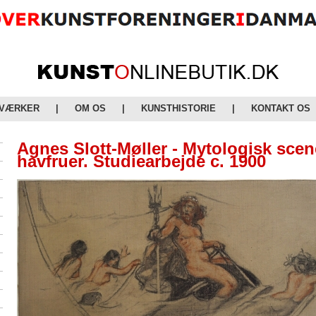
 VÆRKER
|
OM OS
|
KUNSTHISTORIE
|
KONTAKT OS
Agnes Slott-Møller - Mytologisk sc
havfruer. Studiearbejde c. 1900