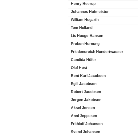
Henry Heerup
Johannes Hofmeister
William Hogarth
Tom Holland
Lis Hooge-Hansen
Preben Hornung
Friedensreich Hundertwasser
Candida Höfer
Oluf Høst
Bent Karl Jacobsen
Egill Jacobsen
Robert Jacobsen
Jørgen Jakobsen
Aksel Jensen
Anni Jeppesen
Frithioff Johansen
Svend Johansen