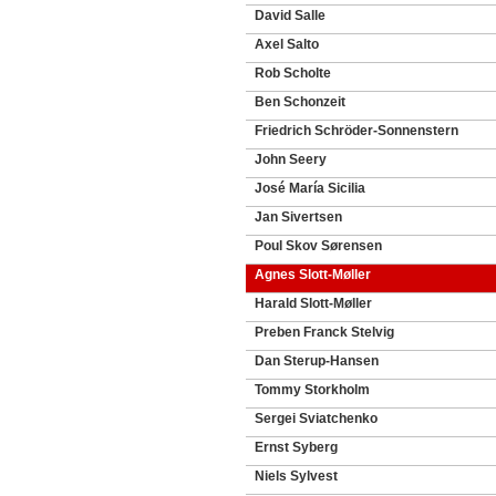
David Salle
Axel Salto
Rob Scholte
Ben Schonzeit
Friedrich Schröder-Sonnenstern
John Seery
José María Sicilia
Jan Sivertsen
Poul Skov Sørensen
Agnes Slott-Møller
Harald Slott-Møller
Preben Franck Stelvig
Dan Sterup-Hansen
Tommy Storkholm
Sergei Sviatchenko
Ernst Syberg
Niels Sylvest