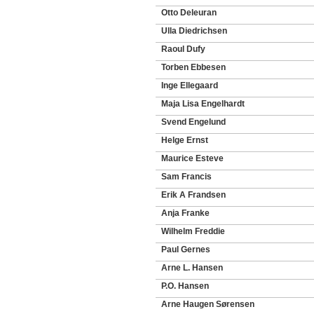
Otto Deleuran
Ulla Diedrichsen
Raoul Dufy
Torben Ebbesen
Inge Ellegaard
Maja Lisa Engelhardt
Svend Engelund
Helge Ernst
Maurice Esteve
Sam Francis
Erik A Frandsen
Anja Franke
Wilhelm Freddie
Paul Gernes
Arne L. Hansen
P.O. Hansen
Arne Haugen Sørensen