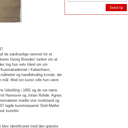
37.
d af de sædvanlige rammer for et
ritikeren Georg Brandes' tanker om at
edes tog hun selv hånd om sin
til Kunstakademiet i København,
målrettet og handlekraftig kvinde, der
e mål: Med sin kunst ville hun være
e Udstilling i 1891 og de var nære
Emil Hannover og Johan Rohde. Agnes
oriemalerier mødte stor modstand og
907 lagde kunstnerparret Slott-Møller
sk kunstliv.
n blev identificeret med den græske