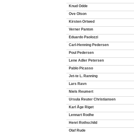
Knud Odde
Ove Olson
Kirsten Ortwed
Verner Panton
Eduardo Paolozzi
Carl-Henning Pedersen
Poul Pedersen
Lene Adler Petersen
Pablo Picasso
Jet-te L. Ranning
Lars Ravn
Niels Reumert
Ursula Reuter Christiansen
Karl Åge Riget
Lennart Rodhe
Henri Rothschild
Olaf Rude