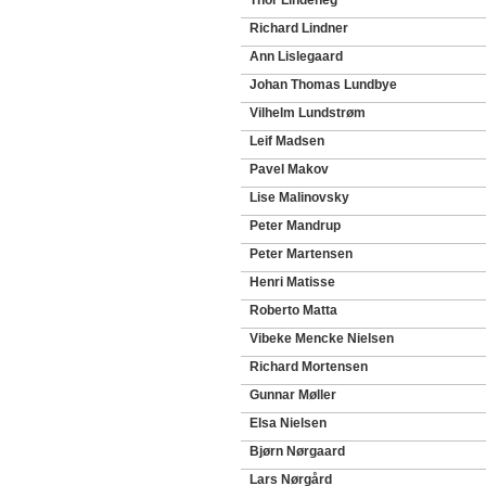
Thor Lindeneg
Richard Lindner
Ann Lislegaard
Johan Thomas Lundbye
Vilhelm Lundstrøm
Leif Madsen
Pavel Makov
Lise Malinovsky
Peter Mandrup
Peter Martensen
Henri Matisse
Roberto Matta
Vibeke Mencke Nielsen
Richard Mortensen
Gunnar Møller
Elsa Nielsen
Bjørn Nørgaard
Lars Nørgård