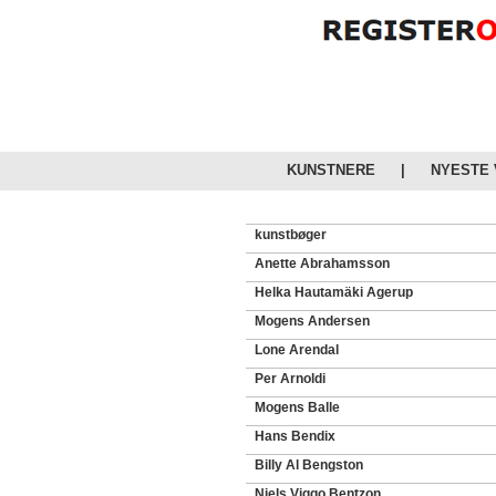
KUNSTNERE
|
NYESTE
kunstbøger
Anette Abrahamsson
Helka Hautamäki Agerup
Mogens Andersen
Lone Arendal
Per Arnoldi
Mogens Balle
Hans Bendix
Billy Al Bengston
Niels Viggo Bentzon