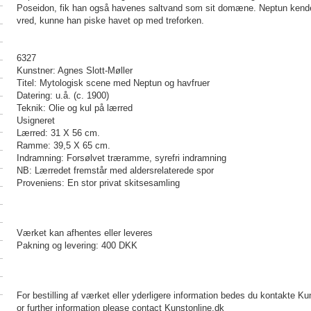
Poseidon, fik han også havenes saltvand som sit domæne. Neptun kendes
vred, kunne han piske havet op med treforken.
6327
Kunstner: Agnes Slott-Møller
Titel: Mytologisk scene med Neptun og havfruer
Datering: u.å. (c. 1900)
Teknik: Olie og kul på lærred
Usigneret
Lærred: 31 X 56 cm.
Ramme: 39,5 X 65 cm.
Indramning: Forsølvet træramme, syrefri indramning
NB: Lærredet fremstår med aldersrelaterede spor
Proveniens: En stor privat skitsesamling
Værket kan afhentes eller leveres
Pakning og levering: 400 DKK
For bestilling af værket eller yderligere information bedes du kontakte Ku
or further information please contact Kunstonline.dk