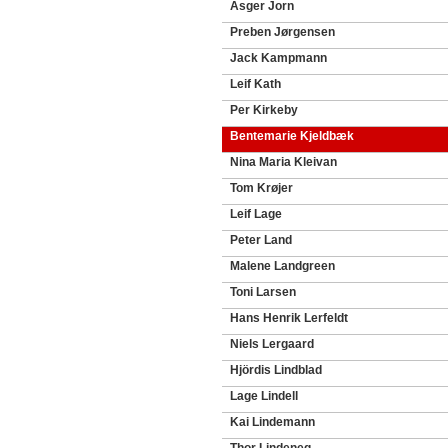
Asger Jorn
Preben Jørgensen
Jack Kampmann
Leif Kath
Per Kirkeby
Bentemarie Kjeldbæk
Nina Maria Kleivan
Tom Krøjer
Leif Lage
Peter Land
Malene Landgreen
Toni Larsen
Hans Henrik Lerfeldt
Niels Lergaard
Hjördis Lindblad
Lage Lindell
Kai Lindemann