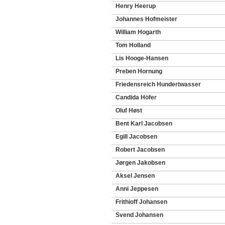
Henry Heerup
Johannes Hofmeister
William Hogarth
Tom Holland
Lis Hooge-Hansen
Preben Hornung
Friedensreich Hundertwasser
Candida Höfer
Oluf Høst
Bent Karl Jacobsen
Egill Jacobsen
Robert Jacobsen
Jørgen Jakobsen
Aksel Jensen
Anni Jeppesen
Frithioff Johansen
Svend Johansen