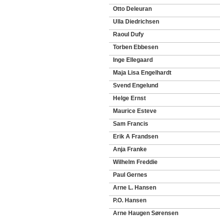
Otto Deleuran
Ulla Diedrichsen
Raoul Dufy
Torben Ebbesen
Inge Ellegaard
Maja Lisa Engelhardt
Svend Engelund
Helge Ernst
Maurice Esteve
Sam Francis
Erik A Frandsen
Anja Franke
Wilhelm Freddie
Paul Gernes
Arne L. Hansen
P.O. Hansen
Arne Haugen Sørensen