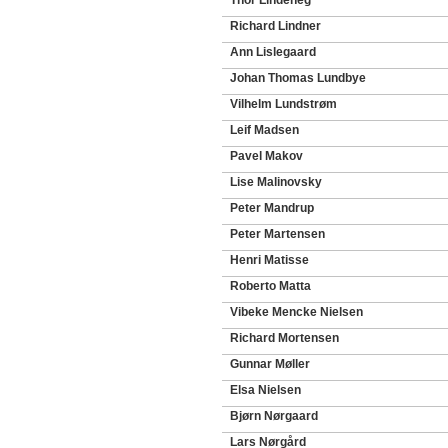
Thor Lindeneg
Richard Lindner
Ann Lislegaard
Johan Thomas Lundbye
Vilhelm Lundstrøm
Leif Madsen
Pavel Makov
Lise Malinovsky
Peter Mandrup
Peter Martensen
Henri Matisse
Roberto Matta
Vibeke Mencke Nielsen
Richard Mortensen
Gunnar Møller
Elsa Nielsen
Bjørn Nørgaard
Lars Nørgård