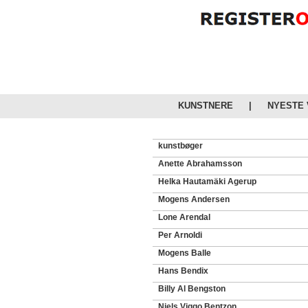
KUNSTNERE
|
NYESTE
kunstbøger
Anette Abrahamsson
Helka Hautamäki Agerup
Mogens Andersen
Lone Arendal
Per Arnoldi
Mogens Balle
Hans Bendix
Billy Al Bengston
Niels Viggo Bentzon