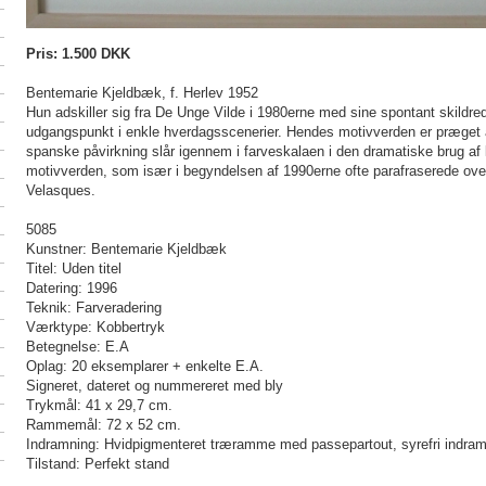
Pris: 1.500 DKK
Bentemarie Kjeldbæk, f. Herlev 1952
Hun adskiller sig fra De Unge Vilde i 1980erne med sine spontant skildrede
udgangspunkt i enkle hverdagsscenerier. Hendes motivverden er præget a
spanske påvirkning slår igennem i farveskalaen i den dramatiske brug af k
motivverden, som især i begyndelsen af 1990erne ofte parafraserede ove
Velasques.
5085
Kunstner: Bentemarie Kjeldbæk
Titel: Uden titel
Datering: 1996
Teknik: Farveradering
Værktype: Kobbertryk
Betegnelse: E.A
Oplag: 20 eksemplarer + enkelte E.A.
Signeret, dateret og nummereret med bly
Trykmål: 41 x 29,7 cm.
Rammemål: 72 x 52 cm.
Indramning: Hvidpigmenteret træramme med passepartout, syrefri indra
Tilstand: Perfekt stand