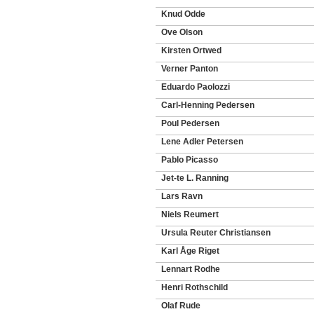
Knud Odde
Ove Olson
Kirsten Ortwed
Verner Panton
Eduardo Paolozzi
Carl-Henning Pedersen
Poul Pedersen
Lene Adler Petersen
Pablo Picasso
Jet-te L. Ranning
Lars Ravn
Niels Reumert
Ursula Reuter Christiansen
Karl Åge Riget
Lennart Rodhe
Henri Rothschild
Olaf Rude