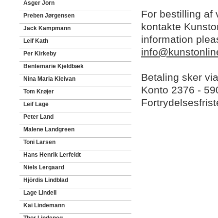
Asger Jorn
For bestilling af
Preben Jørgensen
kontakte Kunston
Jack Kampmann
information plea
Leif Kath
info@kunstonlin
Per Kirkeby
Bentemarie Kjeldbæk
Betaling sker vi
Nina Maria Kleivan
Konto 2376 - 5
Tom Krøjer
Fortrydelsesfris
Leif Lage
Peter Land
Malene Landgreen
Toni Larsen
Hans Henrik Lerfeldt
Niels Lergaard
Hjördis Lindblad
Lage Lindell
Kai Lindemann