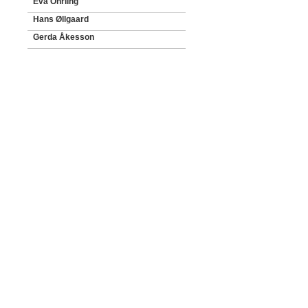
Eva Öhrling
Hans Øllgaard
Gerda Åkesson