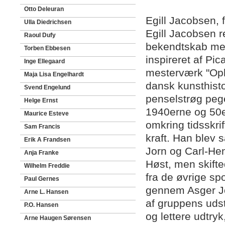
Otto Deleuran
Egill Jacobsen,
Ulla Diedrichsen
Egill Jacobsen re
Raoul Dufy
bekendtskab med
Torben Ebbesen
inspireret af Pi
Inge Ellegaard
mesterværk "Oph
Maja Lisa Engelhardt
dansk kunsthisto
Svend Engelund
penselstrøg peger
Helge Ernst
1940erne og 50e
Maurice Esteve
omkring tidsskri
Sam Francis
kraft. Han blev 
Erik A Frandsen
Jorn og Carl-He
Anja Franke
Høst, men skifte
Wilhelm Freddie
fra de øvrige sp
Paul Gernes
gennem Asger Jo
Arne L. Hansen
af gruppens udsti
P.O. Hansen
og lettere udtry
Arne Haugen Sørensen