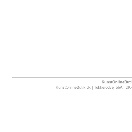
KunstOnlineButik
KunstOnlineButik.dk | Tokkerodvej 56A | DK-