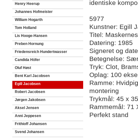
identiske kompos
Henry Heerup
Johannes Hofmeister
5977
William Hogarth
Kunstner: Egill
Tom Holland
Titel: Maskerne
Lis Hooge-Hansen
Datering: 1985
Preben Hornung
Signeret og date
Friedensreich Hundertwasser
Betegnelse: Sær
Candida Höfer
Tryk: Clot, Bram
Oluf Høst
Oplag: 100 ekse
Bent Karl Jacobsen
Ramme: Hvidpigm
Egill Jacobsen
montering
Robert Jacobsen
Trykmål: 45 x 3
Jørgen Jakobsen
Rammemål: 71 X
Aksel Jensen
Perfekt stand
Anni Jeppesen
Frithioff Johansen
Svend Johansen