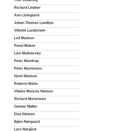
Thor Lindeneg
Richard Lindner
Ann Lislegaard
Johan Thomas Lundbye
Vilhelm Lundstrøm
Leif Madsen
Pavel Makov
Lise Malinovsky
Peter Mandrup
Peter Martensen
Henri Matisse
Roberto Matta
Vibeke Mencke Nielsen
Richard Mortensen
Gunnar Møller
Elsa Nielsen
Bjørn Nørgaard
Lars Nørgård