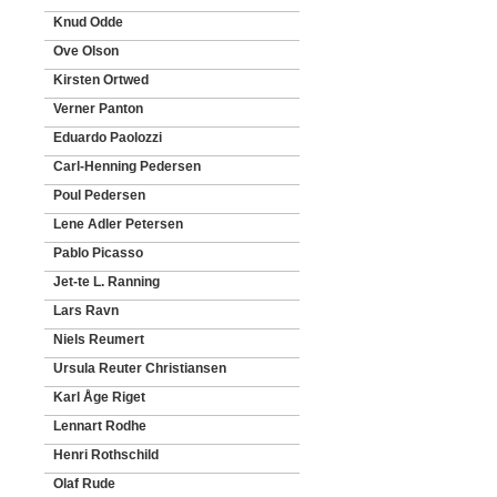
Knud Odde
Ove Olson
Kirsten Ortwed
Verner Panton
Eduardo Paolozzi
Carl-Henning Pedersen
Poul Pedersen
Lene Adler Petersen
Pablo Picasso
Jet-te L. Ranning
Lars Ravn
Niels Reumert
Ursula Reuter Christiansen
Karl Åge Riget
Lennart Rodhe
Henri Rothschild
Olaf Rude