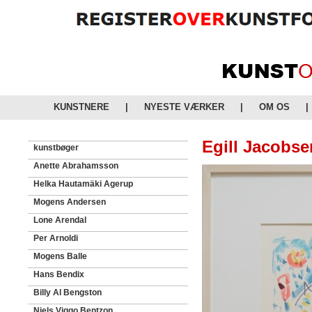
KUNSTNERE
|
NYESTE VÆRKER
|
OM OS
|
Egill Jacobse
kunstbøger
Anette Abrahamsson
Helka Hautamäki Agerup
Mogens Andersen
Lone Arendal
Per Arnoldi
Mogens Balle
Hans Bendix
Billy Al Bengston
Niels Viggo Bentzon