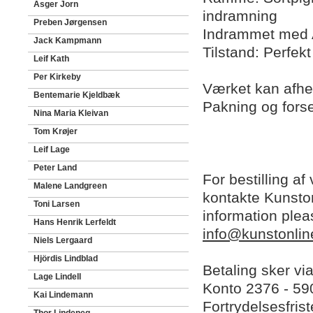
Asger Jorn
indramning
Preben Jørgensen
Indrammet med 
Jack Kampmann
Tilstand: Perfek
Leif Kath
Per Kirkeby
Værket kan afhe
Bentemarie Kjeldbæk
Pakning og fors
Nina Maria Kleivan
Tom Krøjer
Leif Lage
Peter Land
For bestilling af
Malene Landgreen
kontakte Kunston
Toni Larsen
information plea
Hans Henrik Lerfeldt
info@kunstonlin
Niels Lergaard
Hjördis Lindblad
Betaling sker vi
Lage Lindell
Konto 2376 - 5
Kai Lindemann
Fortrydelsesfris