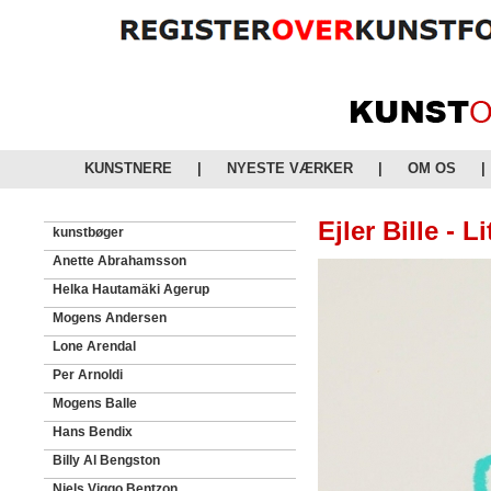
KUNSTNERE
|
NYESTE VÆRKER
|
OM OS
|
Ejler Bille - L
kunstbøger
Anette Abrahamsson
Helka Hautamäki Agerup
Mogens Andersen
Lone Arendal
Per Arnoldi
Mogens Balle
Hans Bendix
Billy Al Bengston
Niels Viggo Bentzon