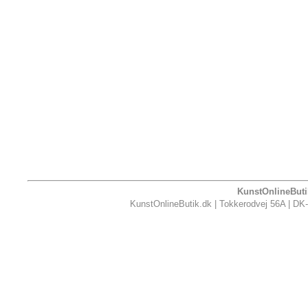
KunstOnlineButik
KunstOnlineButik.dk | Tokkerodvej 56A | DK-