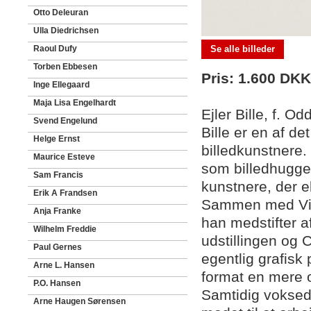
Otto Deleuran
Ulla Diedrichsen
Raoul Dufy
Se alle billeder
Torben Ebbesen
Pris: 1.600 DKK
Inge Ellegaard
Maja Lisa Engelhardt
Ejler Bille, f. 
Svend Engelund
Bille er en af d
Helge Ernst
billedkunstnere
Maurice Esteve
som billedhugger
Sam Francis
kunstnere, der 
Erik A Frandsen
Sammen med Vil
Anja Franke
han medstifter af
Wilhelm Freddie
udstillingen og 
Paul Gernes
egentlig grafisk 
Arne L. Hansen
format en mere o
P.O. Hansen
Samtidig voksed
Arne Haugen Sørensen