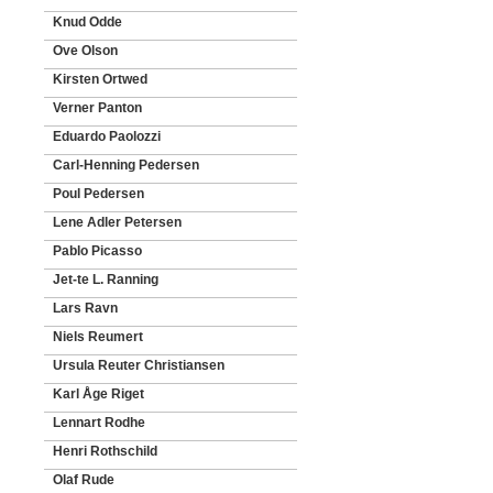
Knud Odde
Ove Olson
Kirsten Ortwed
Verner Panton
Eduardo Paolozzi
Carl-Henning Pedersen
Poul Pedersen
Lene Adler Petersen
Pablo Picasso
Jet-te L. Ranning
Lars Ravn
Niels Reumert
Ursula Reuter Christiansen
Karl Åge Riget
Lennart Rodhe
Henri Rothschild
Olaf Rude