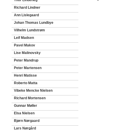
Thor Lindeneg
Richard Lindner
Ann Lislegaard
Johan Thomas Lundbye
Vilhelm Lundstrøm
Leif Madsen
Pavel Makov
Lise Malinovsky
Peter Mandrup
Peter Martensen
Henri Matisse
Roberto Matta
Vibeke Mencke Nielsen
Richard Mortensen
Gunnar Møller
Elsa Nielsen
Bjørn Nørgaard
Lars Nørgård