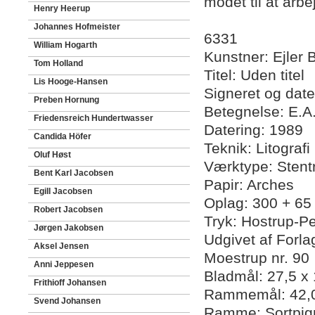
modet til at arb
Henry Heerup
Johannes Hofmeister
6331
William Hogarth
Kunstner: Ejler B
Tom Holland
Titel: Uden titel
Lis Hooge-Hansen
Signeret og date
Preben Hornung
Betegnelse: E.A
Friedensreich Hundertwasser
Datering: 1989
Candida Höfer
Teknik: Litografi 
Oluf Høst
Værktype: Stent
Bent Karl Jacobsen
Papir: Arches
Egill Jacobsen
Oplag: 300 + 65
Robert Jacobsen
Tryk: Hostrup-P
Jørgen Jakobsen
Udgivet af Forla
Aksel Jensen
Moestrup nr. 90
Anni Jeppesen
Bladmål: 27,5 x
Frithioff Johansen
Rammemål: 42,0
Svend Johansen
Ramme: Sortpigm