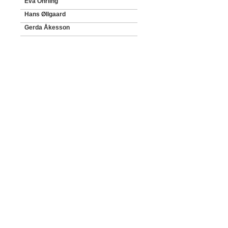
Eva Öhrling
Hans Øllgaard
Gerda Åkesson