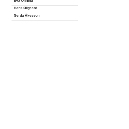
Eva Öhrling
Hans Øllgaard
Gerda Åkesson