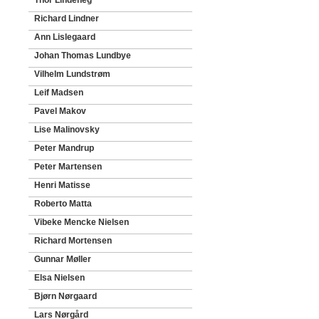
Thor Lindeneg
Richard Lindner
Ann Lislegaard
Johan Thomas Lundbye
Vilhelm Lundstrøm
Leif Madsen
Pavel Makov
Lise Malinovsky
Peter Mandrup
Peter Martensen
Henri Matisse
Roberto Matta
Vibeke Mencke Nielsen
Richard Mortensen
Gunnar Møller
Elsa Nielsen
Bjørn Nørgaard
Lars Nørgård