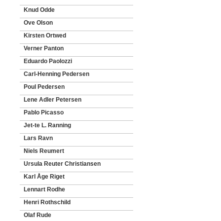
Knud Odde
Ove Olson
Kirsten Ortwed
Verner Panton
Eduardo Paolozzi
Carl-Henning Pedersen
Poul Pedersen
Lene Adler Petersen
Pablo Picasso
Jet-te L. Ranning
Lars Ravn
Niels Reumert
Ursula Reuter Christiansen
Karl Åge Riget
Lennart Rodhe
Henri Rothschild
Olaf Rude