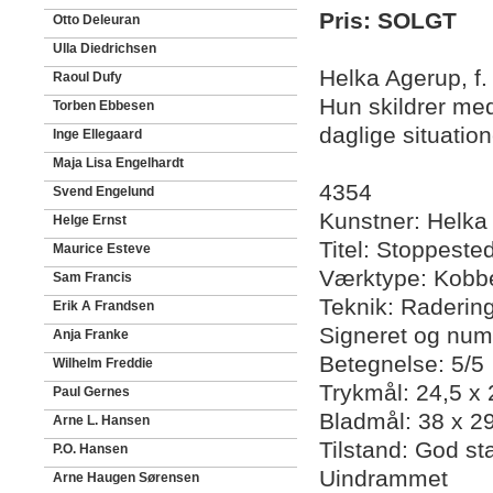
Pris: SOLGT
Otto Deleuran
Ulla Diedrichsen
Helka Agerup, f.
Raoul Dufy
Hun skildrer me
Torben Ebbesen
daglige situation
Inge Ellegaard
Maja Lisa Engelhardt
4354
Svend Engelund
Kunstner: Helka
Helge Ernst
Titel: Stoppeste
Maurice Esteve
Værktype: Kobbe
Sam Francis
Teknik: Raderin
Erik A Frandsen
Signeret og num
Anja Franke
Betegnelse: 5/5
Wilhelm Freddie
Trykmål: 24,5 x
Paul Gernes
Bladmål: 38 x 2
Arne L. Hansen
Tilstand: God st
P.O. Hansen
Uindrammet
Arne Haugen Sørensen