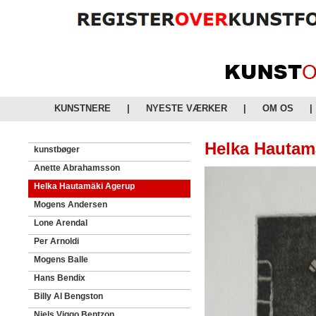
KUNSTNERE
|
NYESTE VÆRKER
|
OM OS
|
Helka Hautam
kunstbøger
Anette Abrahamsson
Helka Hautamäki Agerup
Mogens Andersen
Lone Arendal
Per Arnoldi
Mogens Balle
Hans Bendix
Billy Al Bengston
Niels Viggo Bentzon