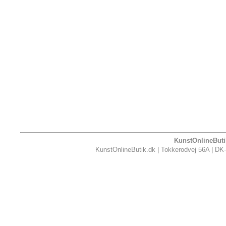
KunstOnlineButik
KunstOnlineButik.dk | Tokkerodvej 56A | DK-