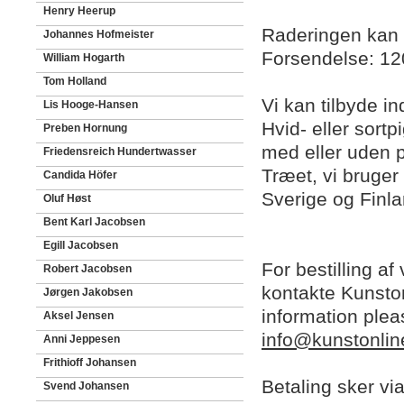
Henry Heerup
Raderingen kan a
Johannes Hofmeister
Forsendelse: 1
William Hogarth
Tom Holland
Vi kan tilbyde 
Lis Hooge-Hansen
Hvid- eller sortp
Preben Hornung
med eller uden p
Friedensreich Hundertwasser
Træet, vi bruger
Candida Höfer
Sverige og Finla
Oluf Høst
Bent Karl Jacobsen
Egill Jacobsen
For bestilling af
Robert Jacobsen
kontakte Kunston
Jørgen Jakobsen
information plea
Aksel Jensen
info@kunstonlin
Anni Jeppesen
Frithioff Johansen
Betaling sker vi
Svend Johansen