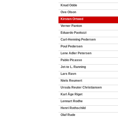
Knud Odde
Ove Olson
Kirsten Ortwed
Verner Panton
Eduardo Paolozzi
Carl-Henning Pedersen
Poul Pedersen
Lene Adler Petersen
Pablo Picasso
Jet-te L. Ranning
Lars Ravn
Niels Reumert
Ursula Reuter Christiansen
Karl Åge Riget
Lennart Rodhe
Henri Rothschild
Olaf Rude