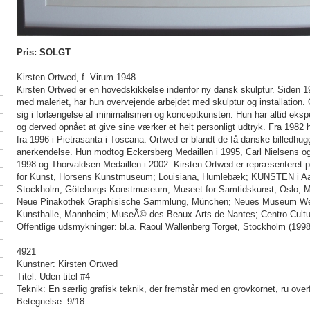
Pris: SOLGT
Kirsten Ortwed, f. Virum 1948.
Kirsten Ortwed er en hovedskikkelse indenfor ny dansk skulptur. Siden 
med maleriet, har hun overvejende arbejdet med skulptur og installation.
sig i forlængelse af minimalismen og konceptkunsten. Hun har altid eks
og derved opnået at give sine værker et helt personligt udtryk. Fra 1982 
fra 1996 i Pietrasanta i Toscana. Ortwed er blandt de få danske billedhugg
anerkendelse. Hun modtog Eckersberg Medaillen i 1995, Carl Nielsens og
1998 og Thorvaldsen Medaillen i 2002. Kirsten Ortwed er repræsenteret 
for Kunst, Horsens Kunstmuseum; Louisiana, Humlebæk; KUNSTEN i Aal
Stockholm; Göteborgs Konstmuseum; Museet for Samtidskunst, Oslo; Mu
Neue Pinakothek Graphisische Sammlung, München; Neues Museum Wes
Kunsthalle, Mannheim; MuseÃ© des Beaux-Arts de Nantes; Centro Cultur
Offentlige udsmykninger: bl.a. Raoul Wallenberg Torget, Stockholm (1998
4921
Kunstner: Kirsten Ortwed
Titel: Uden titel #4
Teknik: En særlig grafisk teknik, der fremstår med en grovkornet, ru over
Betegnelse: 9/18