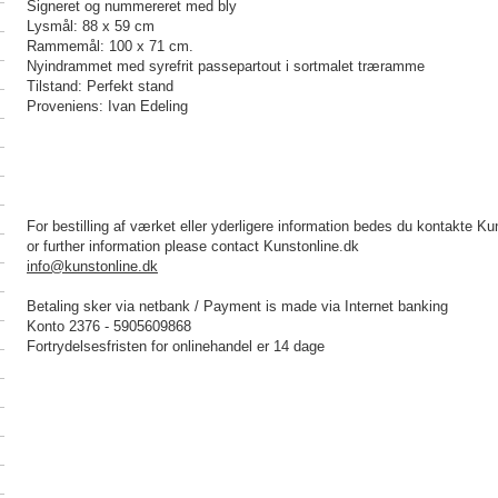
Signeret og nummereret med bly
Lysmål: 88 x 59 cm
Rammemål: 100 x 71 cm.
Nyindrammet med syrefrit passepartout i sortmalet træramme
Tilstand: Perfekt stand
Proveniens: Ivan Edeling
For bestilling af værket eller yderligere information bedes du kontakte Ku
or further information please contact Kunstonline.dk
info@kunstonline.dk
Betaling sker via netbank / Payment is made via Internet banking
Konto 2376 - 5905609868
Fortrydelsesfristen for onlinehandel er 14 dage