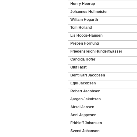
Henry Heerup
Johannes Hofmeister
William Hogarth
Tom Holland
Lis Hooge-Hansen
Preben Hornung
Friedensreich Hundertwasser
Candida Höfer
Oluf Høst
Bent Karl Jacobsen
Egill Jacobsen
Robert Jacobsen
Jørgen Jakobsen
Aksel Jensen
Anni Jeppesen
Frithioff Johansen
Svend Johansen