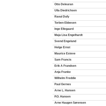
Otto Deleuran
Ulla Diedrichsen
Raoul Dufy
Torben Ebbesen
Inge Ellegaard
Maja Lisa Engelhardt
Svend Engelund
Helge Ernst
Maurice Esteve
Sam Francis
Erik A Frandsen
Anja Franke
Wilhelm Freddie
Paul Gernes
Arne L. Hansen
P.O. Hansen
Arne Haugen Sørensen