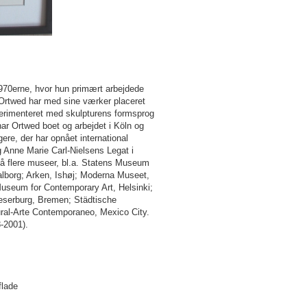
1970erne, hvor hun primært arbejdede
 Ortwed har med sine værker placeret
perimenteret med skulpturens formsprog
har Ortwed boet og arbejdet i Köln og
ere, der har opnået international
 Anne Marie Carl-Nielsens Legat i
på flere museer, bl.a. Statens Museum
borg; Arken, Ishøj; Moderna Museet,
seum for Contemporary Art, Helsinki;
erburg, Bremen; Städtische
al-Arte Contemporaneo, Mexico City.
-2001).
flade