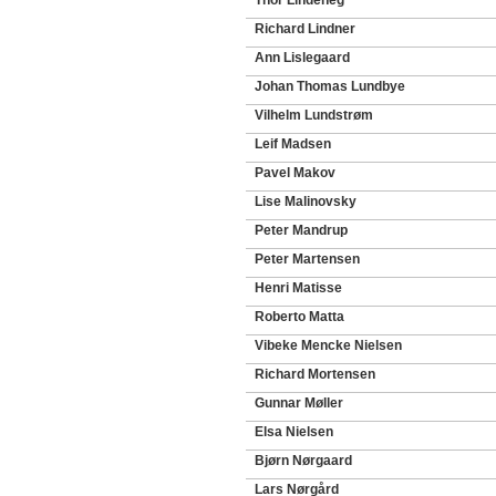
Thor Lindeneg
Richard Lindner
Ann Lislegaard
Johan Thomas Lundbye
Vilhelm Lundstrøm
Leif Madsen
Pavel Makov
Lise Malinovsky
Peter Mandrup
Peter Martensen
Henri Matisse
Roberto Matta
Vibeke Mencke Nielsen
Richard Mortensen
Gunnar Møller
Elsa Nielsen
Bjørn Nørgaard
Lars Nørgård