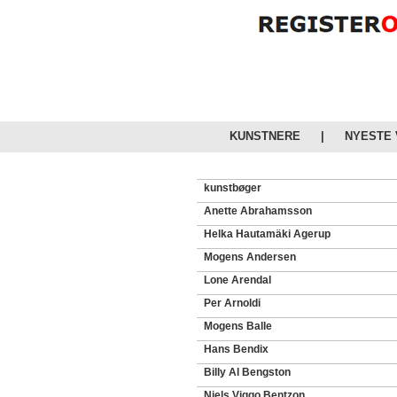
KUNSTNERE
|
NYESTE
kunstbøger
Anette Abrahamsson
Helka Hautamäki Agerup
Mogens Andersen
Lone Arendal
Per Arnoldi
Mogens Balle
Hans Bendix
Billy Al Bengston
Niels Viggo Bentzon