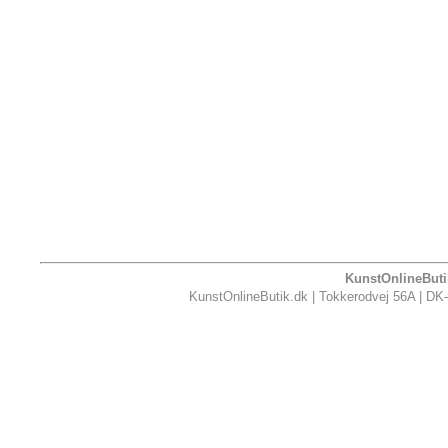
KunstOnlineButik
KunstOnlineButik.dk | Tokkerodvej 56A | DK-