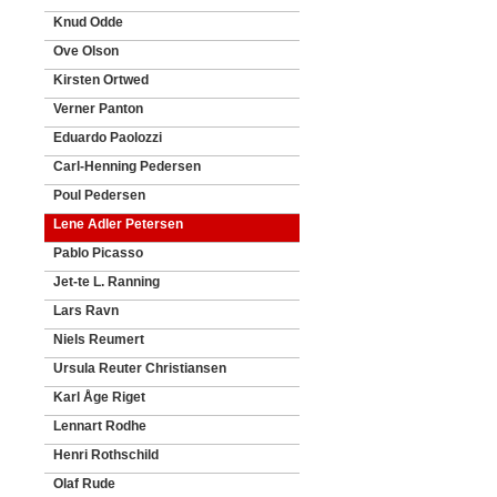
Knud Odde
Ove Olson
Kirsten Ortwed
Verner Panton
Eduardo Paolozzi
Carl-Henning Pedersen
Poul Pedersen
Lene Adler Petersen
Pablo Picasso
Jet-te L. Ranning
Lars Ravn
Niels Reumert
Ursula Reuter Christiansen
Karl Åge Riget
Lennart Rodhe
Henri Rothschild
Olaf Rude