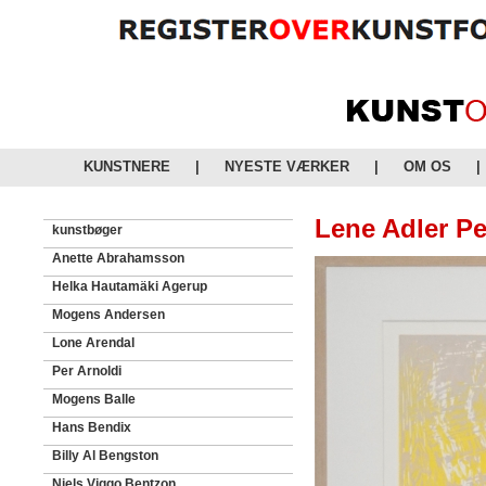
KUNSTNERE
|
NYESTE VÆRKER
|
OM OS
|
Lene Adler Pe
kunstbøger
Anette Abrahamsson
Helka Hautamäki Agerup
Mogens Andersen
Lone Arendal
Per Arnoldi
Mogens Balle
Hans Bendix
Billy Al Bengston
Niels Viggo Bentzon