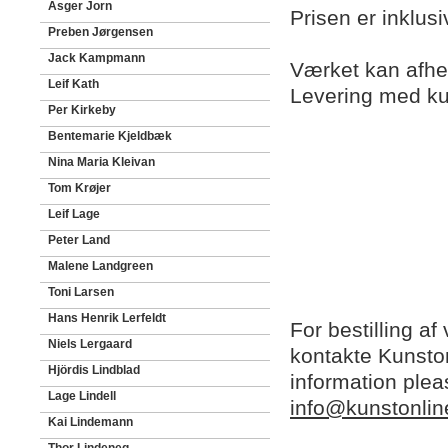
Asger Jorn
Prisen er inklus
Preben Jørgensen
Jack Kampmann
Værket kan afhen
Leif Kath
Levering med ku
Per Kirkeby
Bentemarie Kjeldbæk
Nina Maria Kleivan
Tom Krøjer
Leif Lage
Peter Land
Malene Landgreen
Toni Larsen
Hans Henrik Lerfeldt
For bestilling af
Niels Lergaard
kontakte Kunston
Hjördis Lindblad
information plea
Lage Lindell
info@kunstonlin
Kai Lindemann