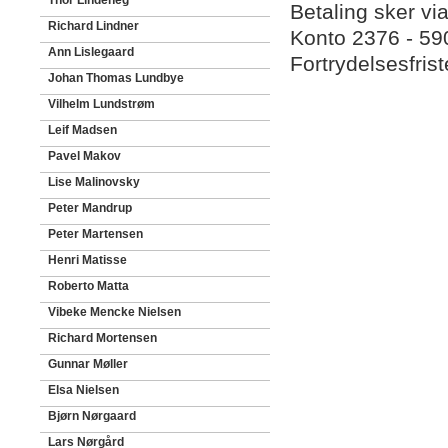
Thor Lindeneg
Betaling sker vi
Richard Lindner
Konto 2376 - 5
Ann Lislegaard
Fortrydelsesfris
Johan Thomas Lundbye
Vilhelm Lundstrøm
Leif Madsen
Pavel Makov
Lise Malinovsky
Peter Mandrup
Peter Martensen
Henri Matisse
Roberto Matta
Vibeke Mencke Nielsen
Richard Mortensen
Gunnar Møller
Elsa Nielsen
Bjørn Nørgaard
Lars Nørgård