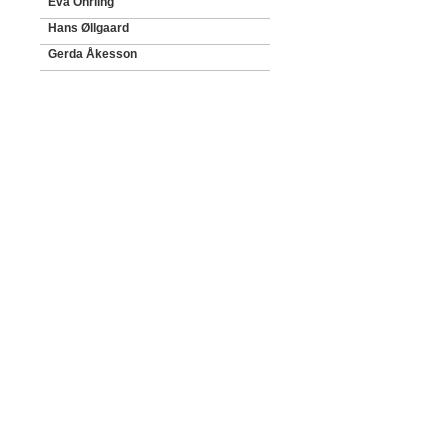
Eva Öhrling
Hans Øllgaard
Gerda Åkesson