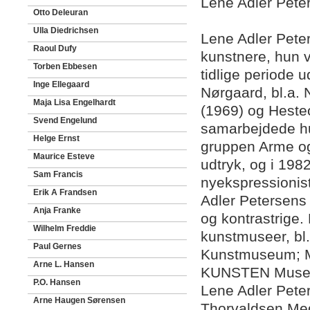
Lene Adler Peter
Otto Deleuran
Ulla Diedrichsen
Lene Adler Pete
Raoul Dufy
kunstnere, hun v
Torben Ebbesen
tidlige periode 
Inge Ellegaard
Nørgaard, bl.a.
Maja Lisa Engelhardt
(1969) og Heste
Svend Engelund
samarbejdede hu
Helge Ernst
gruppen Arme og
Maurice Esteve
udtryk, og i 198
Sam Francis
nyekspressionist
Erik A Frandsen
Adler Petersens
Anja Franke
og kontrastrige.
Wilhelm Freddie
kunstmuseer, bl
Paul Gernes
Kunstmuseum; M
Arne L. Hansen
KUNSTEN Museum
P.O. Hansen
Lene Adler Pete
Arne Haugen Sørensen
Thorvaldsen Med