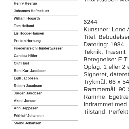
Henry Heerup
Johannes Hofmeister
William Hogarth
6244
Tom Holland
Kunstner: Lene 
Lis Hooge-Hansen
Titel: Bebudelse
Preben Hornung
Datering: 1984
Friedensreich Hundertwasser
Teknik: Træsnit
Candida Höfer
Betegnelse: E.T.
Oluf Høst
Oplag: 1 eller 2
Bent Karl Jacobsen
Signeret, dater
Egill Jacobsen
Trykmål: 66 x 5
Robert Jacobsen
Rammemål: 90 X
Jørgen Jakobsen
Ramme: Egetræs
Aksel Jensen
Indrammet med 
Anni Jeppesen
Tilstand: Perfek
Frithioff Johansen
Svend Johansen