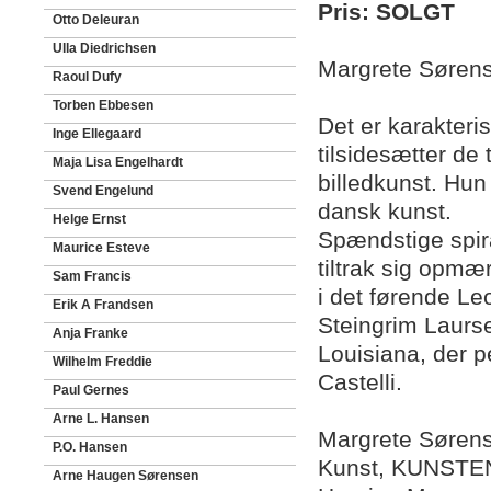
Pris: SOLGT
Otto Deleuran
Ulla Diedrichsen
Margrete Sørens
Raoul Dufy
Torben Ebbesen
Det er karakteri
Inge Ellegaard
tilsidesætter de 
Maja Lisa Engelhardt
billedkunst. Hun
Svend Engelund
dansk kunst.
Helge Ernst
Spændstige spira
Maurice Esteve
tiltrak sig opm
Sam Francis
i det førende Le
Erik A Frandsen
Steingrim Laur
Anja Franke
Louisiana, der 
Wilhelm Freddie
Castelli.
Paul Gernes
Arne L. Hansen
Margrete Sørens
P.O. Hansen
Kunst, KUNSTEN
Arne Haugen Sørensen