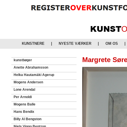
KUNSTNERE
|
NYESTE VÆRKER
|
OM OS
|
Margrete Søre
kunstbøger
Anette Abrahamsson
Helka Hautamäki Agerup
Mogens Andersen
Lone Arendal
Per Arnoldi
Mogens Balle
Hans Bendix
Billy Al Bengston
Niels Viggo Bentzon