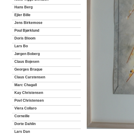
Hans Berg
Ejler Bille
Jens Birkemose
Poul Bjørklund
Doris Bloom
Lars Bo
Jørgen Boberg
Claus Bojesen
Georges Braque
Claus Carstensen
Marc Chagall
Kay Christensen
Povl Christensen
Viera Collaro
Corneille
Dorte Dahlin
Lars Dan