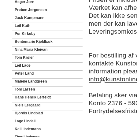
Asger Jorn
Værket kan afhen
Preben Jørgensen
Det kan ikke se
Jack Kampmann
men der kan lave
Leif Kath
Leveringsomkos
Per Kirkeby
Bentemarie Kjeldbæk
Nina Maria Kleivan
For bestilling af
Tom Krøjer
kontakte Kunston
Leif Lage
information plea
Peter Land
info@kunstonlin
Malene Landgreen
Toni Larsen
Betaling sker vi
Hans Henrik Lerfeldt
Konto 2376 - 5
Niels Lergaard
Fortrydelsesfris
Hjördis Lindblad
Lage Lindell
Kai Lindemann