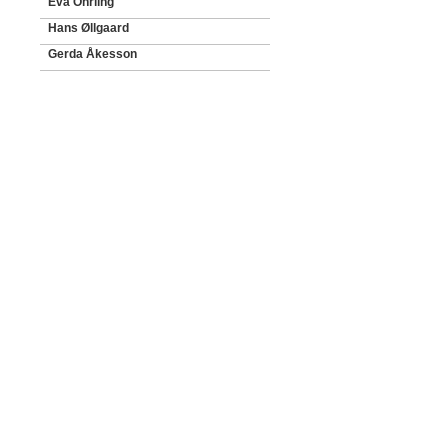
Eva Öhrling
Hans Øllgaard
Gerda Åkesson