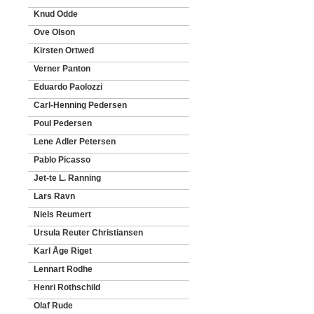
Knud Odde
Ove Olson
Kirsten Ortwed
Verner Panton
Eduardo Paolozzi
Carl-Henning Pedersen
Poul Pedersen
Lene Adler Petersen
Pablo Picasso
Jet-te L. Ranning
Lars Ravn
Niels Reumert
Ursula Reuter Christiansen
Karl Åge Riget
Lennart Rodhe
Henri Rothschild
Olaf Rude