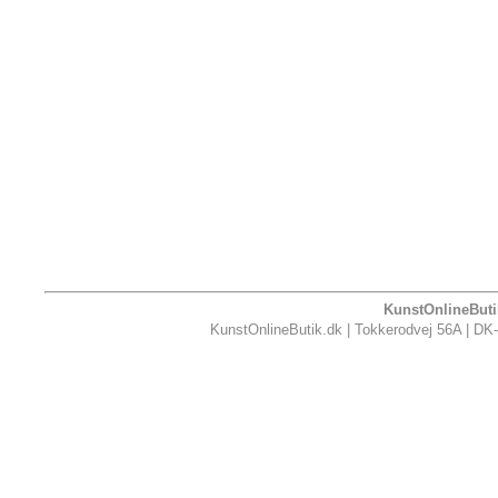
KunstOnlineButik
KunstOnlineButik.dk | Tokkerodvej 56A | DK-