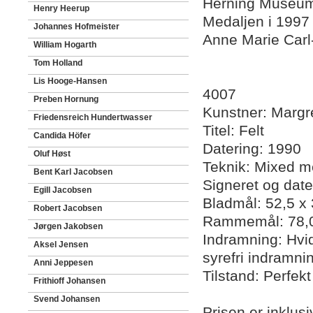
Herning Museum
Henry Heerup
Medaljen i 1997 
Johannes Hofmeister
Anne Marie Carl
William Hogarth
Tom Holland
Lis Hooge-Hansen
4007
Preben Hornung
Kunstner: Margr
Friedensreich Hundertwasser
Titel: Felt
Candida Höfer
Datering: 1990
Oluf Høst
Teknik: Mixed m
Bent Karl Jacobsen
Signeret og date
Egill Jacobsen
Bladmål: 52,5 x
Robert Jacobsen
Rammemål: 78,0
Jørgen Jakobsen
Indramning: Hvid
Aksel Jensen
syrefri indramni
Anni Jeppesen
Tilstand: Perfek
Frithioff Johansen
Svend Johansen
Prisen er inklus