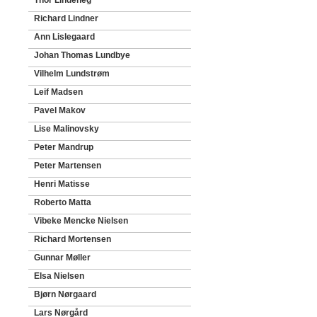
Thor Lindeneg
Richard Lindner
Ann Lislegaard
Johan Thomas Lundbye
Vilhelm Lundstrøm
Leif Madsen
Pavel Makov
Lise Malinovsky
Peter Mandrup
Peter Martensen
Henri Matisse
Roberto Matta
Vibeke Mencke Nielsen
Richard Mortensen
Gunnar Møller
Elsa Nielsen
Bjørn Nørgaard
Lars Nørgård