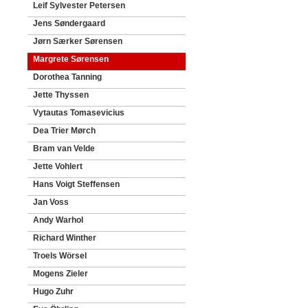
Leif Sylvester Petersen
Jens Søndergaard
Jørn Særker Sørensen
Margrete Sørensen
Dorothea Tanning
Jette Thyssen
Vytautas Tomasevicius
Dea Trier Mørch
Bram van Velde
Jette Vohlert
Hans Voigt Steffensen
Jan Voss
Andy Warhol
Richard Winther
Troels Wörsel
Mogens Zieler
Hugo Zuhr