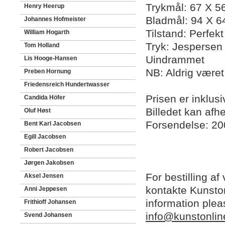
Trykmål: 67 X 5
Henry Heerup
Bladmål: 94 X 6
Johannes Hofmeister
Tilstand: Perfek
William Hogarth
Tryk: Jespersen
Tom Holland
Uindrammet
Lis Hooge-Hansen
NB: Aldrig være
Preben Hornung
Friedensreich Hundertwasser
Prisen er inklu
Candida Höfer
Billedet kan afh
Oluf Høst
Forsendelse: 2
Bent Karl Jacobsen
Egill Jacobsen
Robert Jacobsen
Jørgen Jakobsen
For bestilling af
Aksel Jensen
kontakte Kunston
Anni Jeppesen
information plea
Frithioff Johansen
info@kunstonlin
Svend Johansen