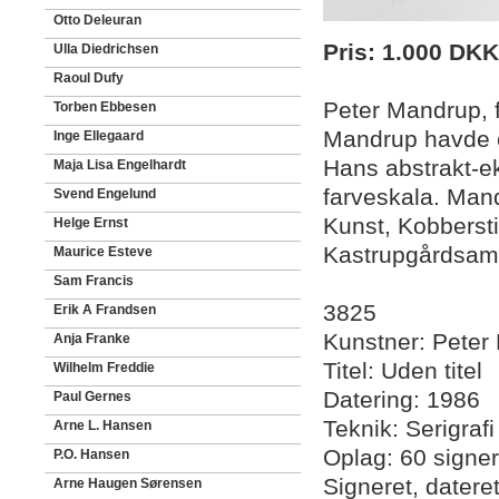
Otto Deleuran
Pris: 1.000 DKK
Ulla Diedrichsen
Raoul Dufy
Peter Mandrup, 
Torben Ebbesen
Mandrup havde en
Inge Ellegaard
Hans abstrakt-ek
Maja Lisa Engelhardt
farveskala. Man
Svend Engelund
Kunst, Kobberst
Helge Ernst
Kastrupgårdsam
Maurice Esteve
Sam Francis
3825
Erik A Frandsen
Kunstner: Peter
Anja Franke
Titel: Uden titel
Wilhelm Freddie
Datering: 1986
Paul Gernes
Teknik: Serigrafi
Arne L. Hansen
Oplag: 60 sign
P.O. Hansen
Signeret, dater
Arne Haugen Sørensen