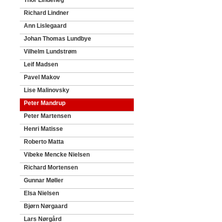
Thor Lindeneg
Richard Lindner
Ann Lislegaard
Johan Thomas Lundbye
Vilhelm Lundstrøm
Leif Madsen
Pavel Makov
Lise Malinovsky
Peter Mandrup
Peter Martensen
Henri Matisse
Roberto Matta
Vibeke Mencke Nielsen
Richard Mortensen
Gunnar Møller
Elsa Nielsen
Bjørn Nørgaard
Lars Nørgård