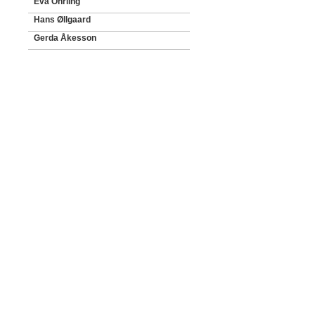
Eva Öhrling
Hans Øllgaard
Gerda Åkesson