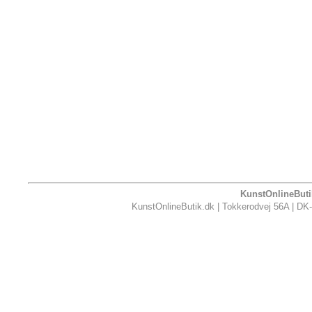
KunstOnlineButik
KunstOnlineButik.dk | Tokkerodvej 56A | DK-