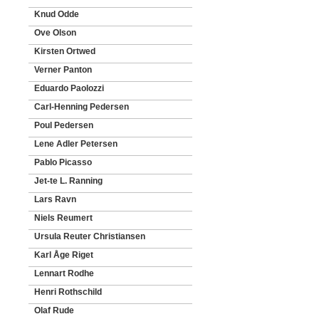
Knud Odde
Ove Olson
Kirsten Ortwed
Verner Panton
Eduardo Paolozzi
Carl-Henning Pedersen
Poul Pedersen
Lene Adler Petersen
Pablo Picasso
Jet-te L. Ranning
Lars Ravn
Niels Reumert
Ursula Reuter Christiansen
Karl Åge Riget
Lennart Rodhe
Henri Rothschild
Olaf Rude