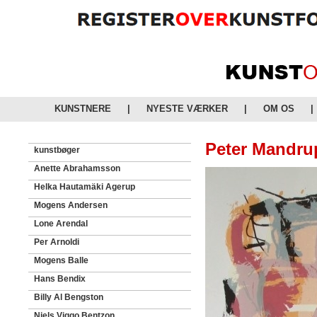
KUNSTNERE
|
NYESTE VÆRKER
|
OM OS
|
Peter Mandrup
kunstbøger
Anette Abrahamsson
Helka Hautamäki Agerup
Mogens Andersen
Lone Arendal
Per Arnoldi
Mogens Balle
Hans Bendix
Billy Al Bengston
Niels Viggo Bentzon